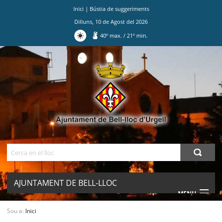
Inici
|
Bústia de suggeriments
Dilluns
,
10
de
Agost
del
2026
40
º max.
/
21
º min.
Ves
al
contingut.
|
Salta
a
la
navegació
Cerca
AJUNTAMENT DE BELL-LLOC
MENU
D'URGELL
Sou a:
Inici