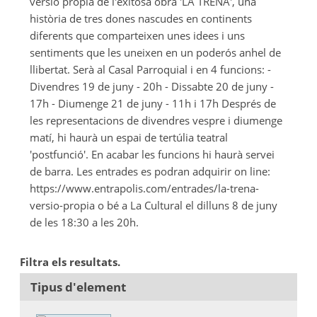
versió pròpia de l'exitosa obra 'LA TRENA', una
història de tres dones nascudes en continents
diferents que comparteixen unes idees i uns
sentiments que les uneixen en un poderós anhel de
llibertat. Serà al Casal Parroquial i en 4 funcions: -
Divendres 19 de juny - 20h - Dissabte 20 de juny -
17h - Diumenge 21 de juny - 11h i 17h Després de
les representacions de divendres vespre i diumenge
matí, hi haurà un espai de tertúlia teatral
'postfunció'. En acabar les funcions hi haurà servei
de barra. Les entrades es podran adquirir on line:
https://www.entrapolis.com/entrades/la-trena-
versio-propia o bé a La Cultural el dilluns 8 de juny
de les 18:30 a les 20h.
Filtra els resultats.
Tipus d'element