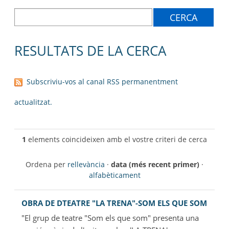
AJUNTAMENT
MUNICIPI
SEU ELECTRÒNICA
RESULTATS DE LA CERCA
BELL-LLOC SOLUCIONA
Subscriviu-vos al canal RSS permanentment
actualitzat.
1
elements coincideixen amb el vostre criteri de cerca
Ordena per
rellevància
·
data (més recent primer)
·
alfabèticament
OBRA DE DTEATRE "LA TRENA"-SOM ELS QUE SOM
"El grup de teatre "Som els que som" presenta una