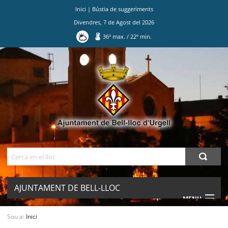
Inici
|
Bústia de suggeriments
Divendres
,
7
de
Agost
del
2026
36
º max.
/
22
º min.
Ves
al
contingut.
|
Salta
a
la
navegació
Cerca
AJUNTAMENT DE BELL-LLOC
MENU
D'URGELL
Sou a:
Inici