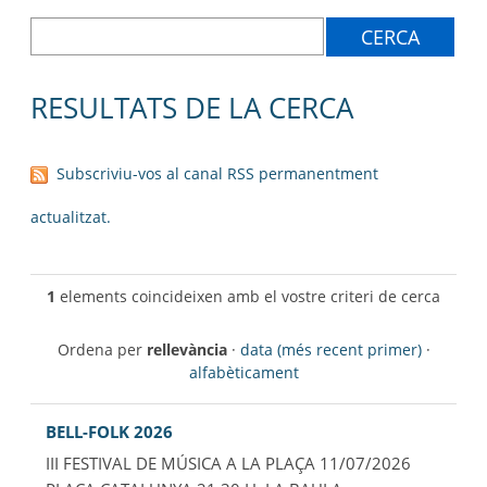
AJUNTAMENT
MUNICIPI
SEU ELECTRÒNICA
RESULTATS DE LA CERCA
BELL-LLOC SOLUCIONA
Subscriviu-vos al canal RSS permanentment
actualitzat.
1
elements coincideixen amb el vostre criteri de cerca
Ordena per
rellevància
·
data (més recent primer)
·
alfabèticament
BELL-FOLK 2026
III FESTIVAL DE MÚSICA A LA PLAÇA 11/07/2026