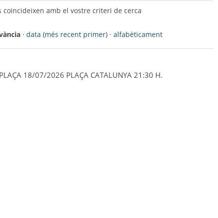
coincideixen amb el vostre criteri de cerca
evància
·
data (més recent primer)
·
alfabèticament
A PLAÇA 18/07/2026 PLAÇA CATALUNYA 21:30 H.