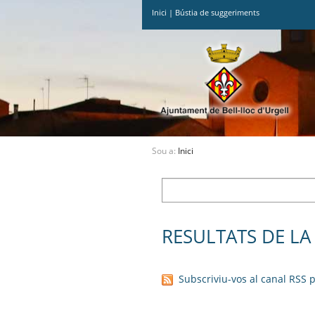
Inici
|
Bústia de suggeriments
Ves
al
contingut.
|
Salta
a
la
navegació
Sou a:
Inici
RESULTATS DE LA
Subscriviu-vos al canal RSS