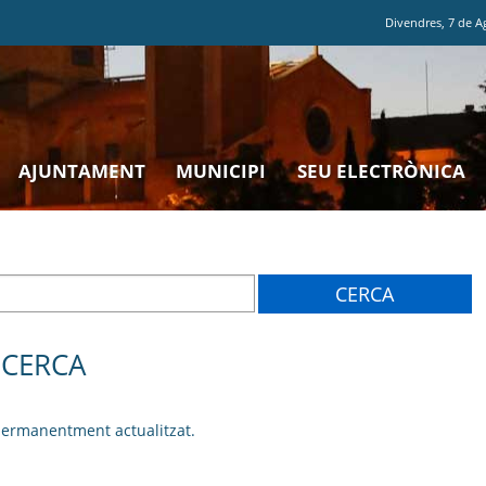
Divendres
,
7
de
A
AJUNTAMENT
MUNICIPI
SEU ELECTRÒNICA
 CERCA
 permanentment actualitzat.