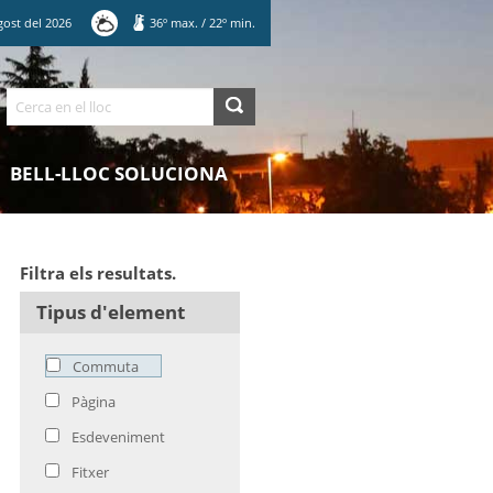
gost
del
2026
36
º max.
/
22
º min.
Cerca
BELL-LLOC SOLUCIONA
Filtra els resultats.
Tipus d'element
Commuta
Pàgina
Esdeveniment
Fitxer