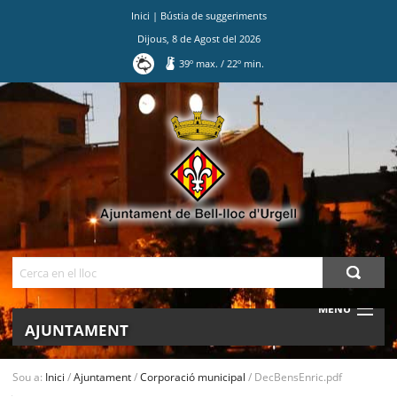
Inici
|
Bústia de suggeriments
Dijous
,
8
de
Agost
del
2026
39
º max.
/
22
º min.
Ves
al
contingut.
|
Salta
a
la
navegació
Cerca
MENU
AJUNTAMENT
MUNICIPI
Sou a:
Inici
/
Ajuntament
/
Corporació municipal
/
DecBensEnric.pdf