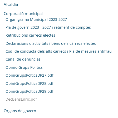
SEU ELECTRÒNICA
Navegació
Alcaldia
BELL-LLOC SOLUCIONA
Corporació municipal
Organigrama Municipal 2023-2027
Pla de govern 2023 - 2027 i retiment de comptes
Retribucions càrrecs electes
Declaracions d'activitats i béns dels càrrecs electes
Codi de conducta dels alts càrrecs i Pla de mesures antifrau
Canal de denúncies
Opinió Grups Polítics
OpiniGrupsPolticsDP27.pdf
OpiniGrupsPolticsDP28.pdf
OpiniGrupsPolticsDP29.pdf
DecBensEnric.pdf
Organs de govern