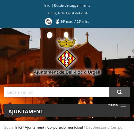
Inici
|
Bústia de suggeriments
Dijous
,
6
de
Agost
del
2026
36
º max.
/
22
º min.
Ves
al
contingut.
|
Salta
a
la
navegació
Cerca
MENU
AJUNTAMENT
MUNICIPI
Sou a:
Inici
/
Ajuntament
/
Corporació municipal
/
DecBensEnric_Cen.pdf