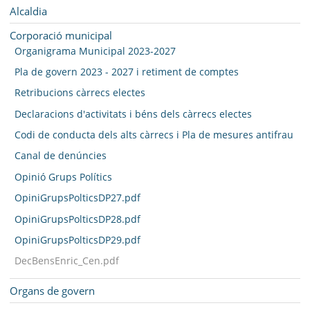
SEU ELECTRÒNICA
Navegació
Alcaldia
BELL-LLOC SOLUCIONA
Corporació municipal
Organigrama Municipal 2023-2027
Pla de govern 2023 - 2027 i retiment de comptes
Retribucions càrrecs electes
Declaracions d'activitats i béns dels càrrecs electes
Codi de conducta dels alts càrrecs i Pla de mesures antifrau
Canal de denúncies
Opinió Grups Polítics
OpiniGrupsPolticsDP27.pdf
OpiniGrupsPolticsDP28.pdf
OpiniGrupsPolticsDP29.pdf
DecBensEnric_Cen.pdf
Organs de govern