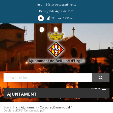
Inici
|
Bústia de suggeriments
Dijous
,
8
de
Agost
del
2026
39
º max.
/
23
º min.
Ves
al
contingut.
|
Salta
a
la
navegació
Cerca
MENU
AJUNTAMENT
MUNICIPI
Sou a:
Inici
/
Ajuntament
/
Corporació municipal
/
DeclaraciCPB_Censurado.pdf