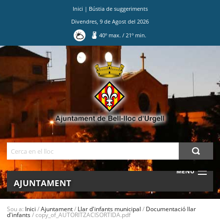
Inici
|
Bústia de suggeriments
Divendres
,
9
de
Agost
del
2026
40
º max.
/
21
º min.
Ves
al
contingut.
|
Salta
a
la
navegació
Cerca
MENU
AJUNTAMENT
MUNICIPI
Sou a:
Inici
/
Ajuntament
/
Llar d'infants municipal
/
Documentació llar
d'infants
/
copy_of_AUTORITZACISORTIDA.pdf