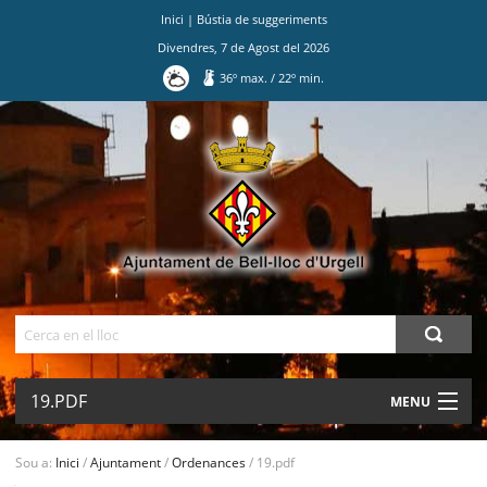
Inici
|
Bústia de suggeriments
Divendres
,
7
de
Agost
del
2026
36
º max.
/
22
º min.
Ves
al
contingut.
|
Salta
a
la
navegació
Cerca
19.PDF
MENU
AJUNTAMENT
Sou a:
Inici
/
Ajuntament
/
Ordenances
/
19.pdf