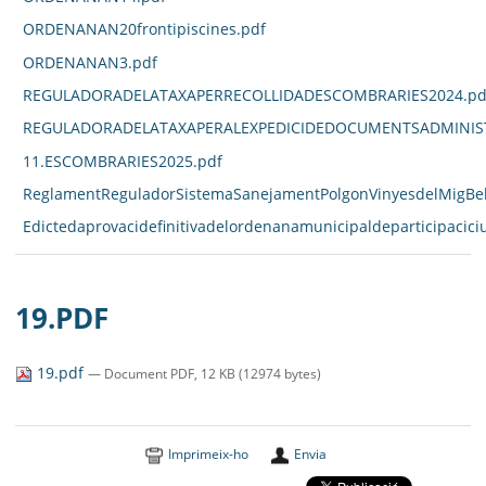
ORDENANAN20frontipiscines.pdf
ORDENANAN3.pdf
REGULADORADELATAXAPERRECOLLIDADESCOMBRARIES2024.pd
REGULADORADELATAXAPERALEXPEDICIDEDOCUMENTSADMINIST
11.ESCOMBRARIES2025.pdf
ReglamentReguladorSistemaSanejamentPolgonVinyesdelMigBell
Edictedaprovacidefinitivadelordenanamunicipaldeparticipacici
19.PDF
19.pdf
— Document PDF, 12 KB (12974 bytes)
Imprimeix-ho
Envia