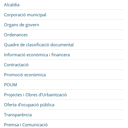
MUNICIPI
Navegació
Alcaldia
SEU ELECTRÒNICA
Corporació municipal
Organs de govern
BELL-LLOC SOLUCIONA
Ordenances
Quadre de classificació documental
Informació econòmica i financera
Contractació
Promoció econòmica
POUM
Projectes i Obres d’Urbanització
Oferta d'ocupació pública
Transparència
Premsa i Comunicació