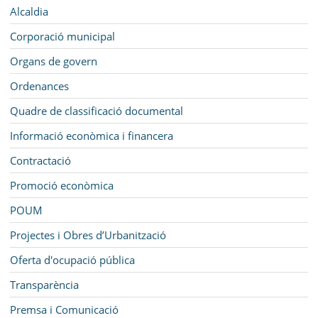
MUNICIPI
Navegació
Alcaldia
SEU ELECTRÒNICA
Corporació municipal
Organs de govern
BELL-LLOC SOLUCIONA
Ordenances
Quadre de classificació documental
Informació econòmica i financera
Contractació
Promoció econòmica
POUM
Projectes i Obres d’Urbanització
Oferta d'ocupació pública
Transparència
Premsa i Comunicació