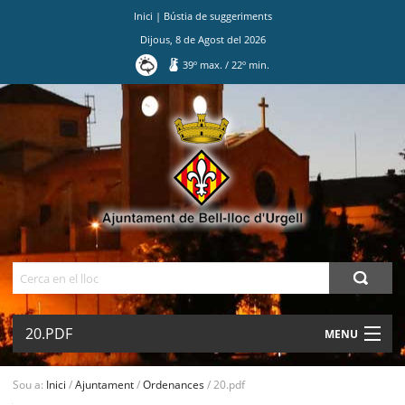
Inici
|
Bústia de suggeriments
Dijous
,
8
de
Agost
del
2026
39
º max.
/
22
º min.
Ves
al
contingut.
|
Salta
a
la
navegació
Cerca
20.PDF
MENU
AJUNTAMENT
Sou a:
Inici
/
Ajuntament
/
Ordenances
/
20.pdf