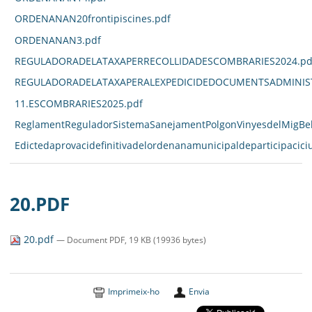
ORDENANAN20frontipiscines.pdf
ORDENANAN3.pdf
REGULADORADELATAXAPERRECOLLIDADESCOMBRARIES2024.pd
REGULADORADELATAXAPERALEXPEDICIDEDOCUMENTSADMINIST
11.ESCOMBRARIES2025.pdf
ReglamentReguladorSistemaSanejamentPolgonVinyesdelMigBell
Edictedaprovacidefinitivadelordenanamunicipaldeparticipacici
20.PDF
20.pdf
— Document PDF, 19 KB (19936 bytes)
Imprimeix-ho
Envia