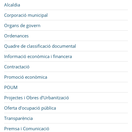
SEU ELECTRÒNICA
Navegació
Alcaldia
BELL-LLOC SOLUCIONA
Corporació municipal
Organs de govern
Ordenances
Quadre de classificació documental
Informació econòmica i financera
Contractació
Promoció econòmica
POUM
Projectes i Obres d’Urbanització
Oferta d'ocupació pública
Transparència
Premsa i Comunicació