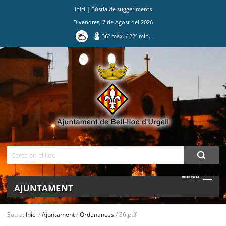
Inici
|
Bústia de suggeriments
Divendres
,
7
de
Agost
del
2026
36
º max.
/
22
º min.
Ves
al
contingut.
|
Salta
a
la
navegació
Cerca
MENU
AJUNTAMENT
MUNICIPI
Sou a:
Inici
/
Ajuntament
/
Ordenances
/
36.pdf