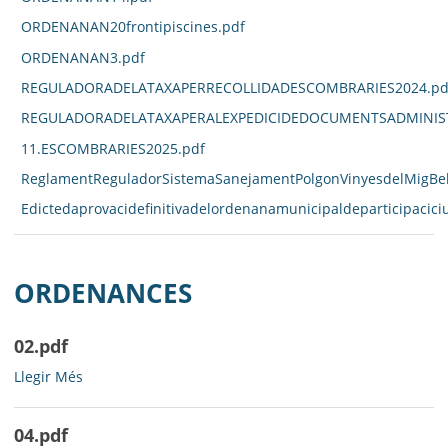
ORDENANAN20frontipiscines.pdf
ORDENANAN3.pdf
REGULADORADELATAXAPERRECOLLIDADESCOMBRARIES2024.pd
REGULADORADELATAXAPERALEXPEDICIDEDOCUMENTSADMINIST
11.ESCOMBRARIES2025.pdf
ReglamentReguladorSistemaSanejamentPolgonVinyesdelMigBell
Edictedaprovacidefinitivadelordenanamunicipaldeparticipacici
ORDENANCES
02.pdf
02.pdf
Llegir Més
-
04.pdf