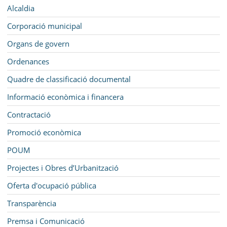
MUNICIPI
Navegació
Alcaldia
SEU ELECTRÒNICA
Corporació municipal
Organs de govern
BELL-LLOC SOLUCIONA
Ordenances
Quadre de classificació documental
Informació econòmica i financera
Contractació
Promoció econòmica
POUM
Projectes i Obres d’Urbanització
Oferta d'ocupació pública
Transparència
Premsa i Comunicació