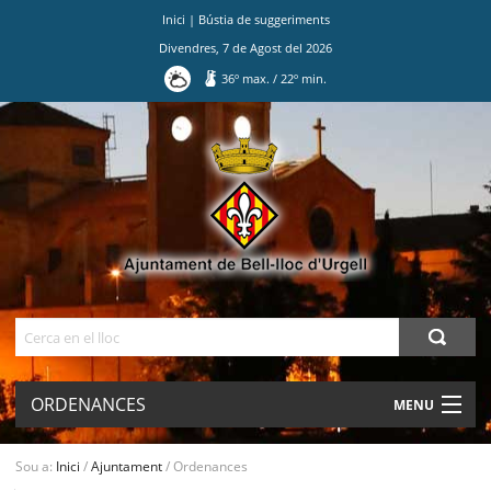
Inici
|
Bústia de suggeriments
Divendres
,
7
de
Agost
del
2026
36
º max.
/
22
º min.
Ves
al
contingut.
|
Salta
a
la
navegació
Cerca
ORDENANCES
MENU
AJUNTAMENT
Sou a:
Inici
/
Ajuntament
/
Ordenances