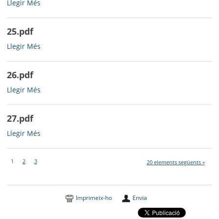
24.pdf
Llegir Més
-
25.pdf
25.pdf
Llegir Més
-
26.pdf
26.pdf
Llegir Més
-
27.pdf
27.pdf
Llegir Més
-
1
2
3
20 elements següents »
Imprimeix-ho
Envia