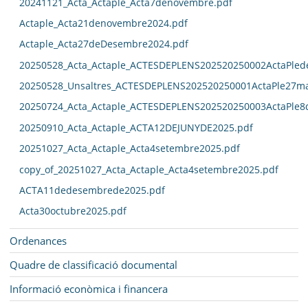
20241121_Acta_Actaple_Acta7denovembre.pdf
Actaple_Acta21denovembre2024.pdf
Actaple_Acta27deDesembre2024.pdf
20250528_Acta_Actaple_ACTESDEPLENS202520250002ActaPled
20250528_Unsaltres_ACTESDEPLENS202520250001ActaPle27ma
20250724_Acta_Actaple_ACTESDEPLENS202520250003ActaPle8
20250910_Acta_Actaple_ACTA12DEJUNYDE2025.pdf
20251027_Acta_Actaple_Acta4setembre2025.pdf
copy_of_20251027_Acta_Actaple_Acta4setembre2025.pdf
ACTA11dedesembrede2025.pdf
Acta30octubre2025.pdf
Ordenances
Quadre de classificació documental
Informació econòmica i financera