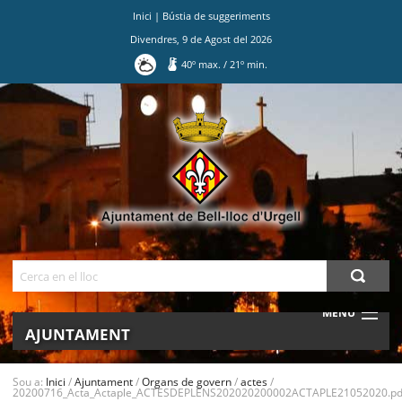
Inici
|
Bústia de suggeriments
Divendres
,
9
de
Agost
del
2026
40
º max.
/
21
º min.
Ves
al
contingut.
|
Salta
a
la
navegació
Cerca
MENU
AJUNTAMENT
MUNICIPI
Sou a:
Inici
/
Ajuntament
/
Organs de govern
/
actes
/
20200716_Acta_Actaple_ACTESDEPLENS202020200002ACTAPLE21052020.pd