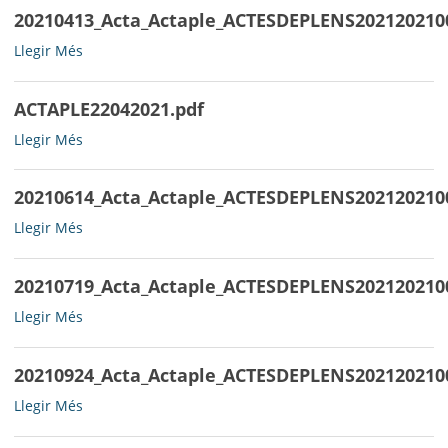
20210413_Acta_Actaple_ACTESDEPLENS202120210
20210413_Acta_Actaple_ACTESDEPLENS202120210003ACTAPLE18
Llegir Més
-
ACTAPLE22042021.pdf
ACTAPLE22042021.pdf
Llegir Més
-
20210614_Acta_Actaple_ACTESDEPLENS202120210
20210614_Acta_Actaple_ACTESDEPLENS202120210006ACTA_2005
Llegir Més
-
20210719_Acta_Actaple_ACTESDEPLENS202120210
20210719_Acta_Actaple_ACTESDEPLENS202120210007ACTA17062
Llegir Més
-
20210924_Acta_Actaple_ACTESDEPLENS202120210
20210924_Acta_Actaple_ACTESDEPLENS202120210008ACTA22072
Llegir Més
-