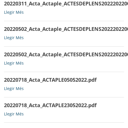
20220311_Acta_Actaple_ACTESDEPLENS202220220
20220311_Acta_Actaple_ACTESDEPLENS202220220002ACTAPLE01
Llegir Més
-
20220502_Acta_Actaple_ACTESDEPLENS202220220
20220502_Acta_Actaple_ACTESDEPLENS202220220004ACTAPLE16
Llegir Més
-
20220502_Acta_Actaple_ACTESDEPLENS202220220
20220502_Acta_Actaple_ACTESDEPLENS202220220003ACTAPLE28
Llegir Més
-
20220718_Acta_ACTAPLE05052022.pdf
20220718_Acta_ACTAPLE05052022.pdf
Llegir Més
-
20220718_Acta_ACTAPLE23052022.pdf
20220718_Acta_ACTAPLE23052022.pdf
Llegir Més
-