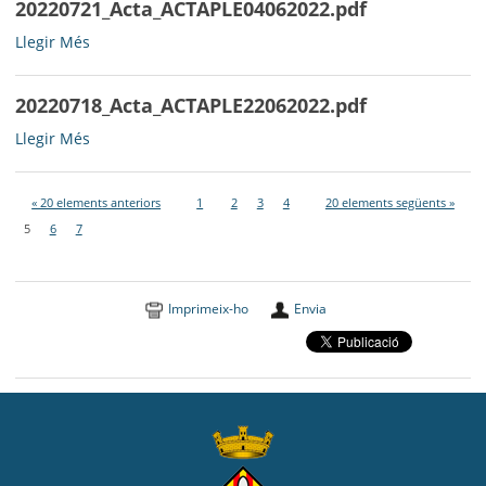
20220721_Acta_ACTAPLE04062022.pdf
20220721_Acta_ACTAPLE04062022.pdf
Llegir Més
-
20220718_Acta_ACTAPLE22062022.pdf
20220718_Acta_ACTAPLE22062022.pdf
Llegir Més
-
« 20 elements anteriors
1
2
3
4
20 elements següents »
5
6
7
Imprimeix-ho
Envia