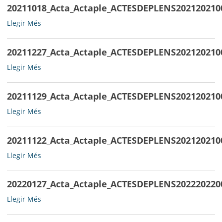
20211018_Acta_Actaple_ACTESDEPLENS202120210
20211018_Acta_Actaple_ACTESDEPLENS202120210009ACTA23092
Llegir Més
-
20211227_Acta_Actaple_ACTESDEPLENS202120210
20211227_Acta_Actaple_ACTESDEPLENS202120210012ACTAPLE25
Llegir Més
-
20211129_Acta_Actaple_ACTESDEPLENS202120210
20211129_Acta_Actaple_ACTESDEPLENS202120210010ACTA08110
Llegir Més
-
20211122_Acta_Actaple_ACTESDEPLENS202120210
20211122_Acta_Actaple_ACTESDEPLENS202120210011ACTA21102
Llegir Més
-
20220127_Acta_Actaple_ACTESDEPLENS202220220
20220127_Acta_Actaple_ACTESDEPLENS202220220001ACTAPLE30
Llegir Més
-