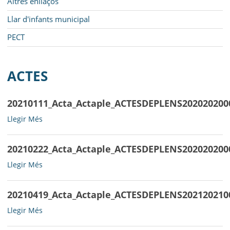
Altres enllaços
Llar d'infants municipal
PECT
ACTES
20210111_Acta_Actaple_ACTESDEPLENS202020200
20210111_Acta_Actaple_ACTESDEPLENS20202020000720210111_
Llegir Més
-
20210222_Acta_Actaple_ACTESDEPLENS202020200
20210222_Acta_Actaple_ACTESDEPLENS202020200008ACTAPLE17
Llegir Més
-
20210419_Acta_Actaple_ACTESDEPLENS202120210
20210419_Acta_Actaple_ACTESDEPLENS202120210004ACTA_1103
Llegir Més
-