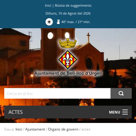
Inici
|
Bústia de suggeriments
Dilluns
,
10
de
Agost
del
2026
40
º max.
/
21
º min.
Ves
al
contingut.
|
Salta
a
la
navegació
Cerca
ACTES
MENU
AJUNTAMENT
Sou a:
Inici
/
Ajuntament
/
Organs de govern
/
actes