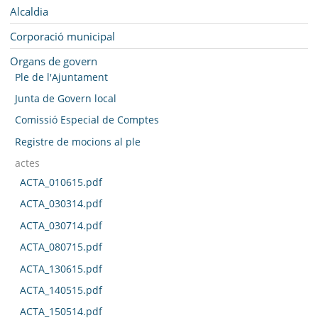
MUNICIPI
Navegació
Alcaldia
SEU ELECTRÒNICA
Corporació municipal
Organs de govern
BELL-LLOC SOLUCIONA
Ple de l'Ajuntament
Junta de Govern local
Comissió Especial de Comptes
Registre de mocions al ple
actes
ACTA_010615.pdf
ACTA_030314.pdf
ACTA_030714.pdf
ACTA_080715.pdf
ACTA_130615.pdf
ACTA_140515.pdf
ACTA_150514.pdf