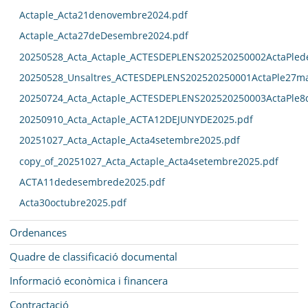
Actaple_Acta21denovembre2024.pdf
Actaple_Acta27deDesembre2024.pdf
20250528_Acta_Actaple_ACTESDEPLENS202520250002ActaPled
20250528_Unsaltres_ACTESDEPLENS202520250001ActaPle27ma
20250724_Acta_Actaple_ACTESDEPLENS202520250003ActaPle8
20250910_Acta_Actaple_ACTA12DEJUNYDE2025.pdf
20251027_Acta_Actaple_Acta4setembre2025.pdf
copy_of_20251027_Acta_Actaple_Acta4setembre2025.pdf
ACTA11dedesembrede2025.pdf
Acta30octubre2025.pdf
Ordenances
Quadre de classificació documental
Informació econòmica i financera
Contractació