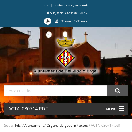
Inici
|
Bústia de suggeriments
Dijous
,
8
de
Agost
del
2026
39
º max.
/
23
º min.
Ves
al
contingut.
|
Salta
a
la
navegació
Cerca
ACTA_030714.PDF
MENU
AJUNTAMENT
Sou a:
Inici
/
Ajuntament
/
Organs de govern
/
actes
/
ACTA_030714.pdf