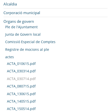
MUNICIPI
Navegació
Alcaldia
SEU ELECTRÒNICA
Corporació municipal
Organs de govern
BELL-LLOC SOLUCIONA
Ple de l'Ajuntament
Junta de Govern local
Comissió Especial de Comptes
Registre de mocions al ple
actes
ACTA_010615.pdf
ACTA_030314.pdf
ACTA_030714.pdf
ACTA_080715.pdf
ACTA_130615.pdf
ACTA_140515.pdf
ACTA_150514.pdf