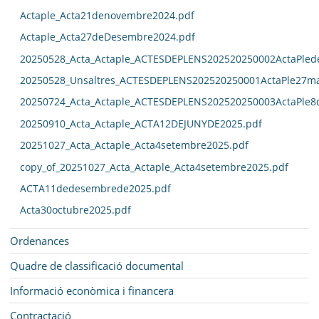
Actaple_Acta21denovembre2024.pdf
Actaple_Acta27deDesembre2024.pdf
20250528_Acta_Actaple_ACTESDEPLENS202520250002ActaPled
20250528_Unsaltres_ACTESDEPLENS202520250001ActaPle27ma
20250724_Acta_Actaple_ACTESDEPLENS202520250003ActaPle8
20250910_Acta_Actaple_ACTA12DEJUNYDE2025.pdf
20251027_Acta_Actaple_Acta4setembre2025.pdf
copy_of_20251027_Acta_Actaple_Acta4setembre2025.pdf
ACTA11dedesembrede2025.pdf
Acta30octubre2025.pdf
Ordenances
Quadre de classificació documental
Informació econòmica i financera
Contractació