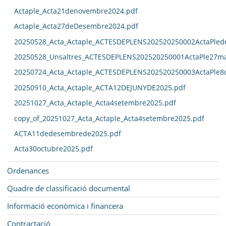
Actaple_Acta21denovembre2024.pdf
Actaple_Acta27deDesembre2024.pdf
20250528_Acta_Actaple_ACTESDEPLENS202520250002ActaPled
20250528_Unsaltres_ACTESDEPLENS202520250001ActaPle27ma
20250724_Acta_Actaple_ACTESDEPLENS202520250003ActaPle8
20250910_Acta_Actaple_ACTA12DEJUNYDE2025.pdf
20251027_Acta_Actaple_Acta4setembre2025.pdf
copy_of_20251027_Acta_Actaple_Acta4setembre2025.pdf
ACTA11dedesembrede2025.pdf
Acta30octubre2025.pdf
Ordenances
Quadre de classificació documental
Informació econòmica i financera
Contractació