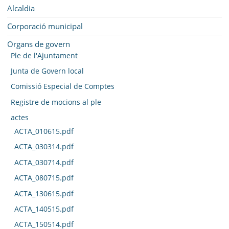
SEU ELECTRÒNICA
Navegació
Alcaldia
BELL-LLOC SOLUCIONA
Corporació municipal
Organs de govern
Ple de l'Ajuntament
Junta de Govern local
Comissió Especial de Comptes
Registre de mocions al ple
actes
ACTA_010615.pdf
ACTA_030314.pdf
ACTA_030714.pdf
ACTA_080715.pdf
ACTA_130615.pdf
ACTA_140515.pdf
ACTA_150514.pdf