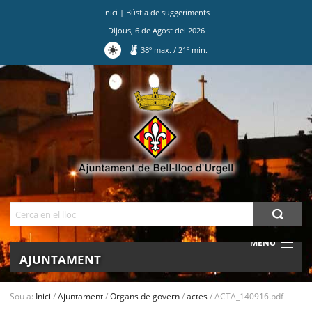
Inici
|
Bústia de suggeriments
Dijous
,
6
de
Agost
del
2026
38
º max.
/
21
º min.
Ves
al
contingut.
|
Salta
a
la
navegació
Cerca
MENU
AJUNTAMENT
MUNICIPI
Sou a:
Inici
/
Ajuntament
/
Organs de govern
/
actes
/
ACTA_140916.pdf