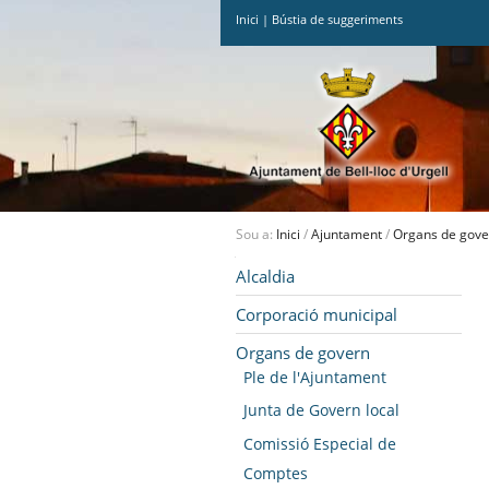
Inici
|
Bústia de suggeriments
Ves
al
contingut.
|
Salta
a
la
navegació
Sou a:
Inici
/
Ajuntament
/
Organs de gove
Navegació
Alcaldia
Corporació municipal
Organs de govern
Ple de l'Ajuntament
Junta de Govern local
Comissió Especial de
Comptes