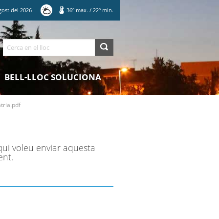
gost
del
2026
36
º max.
/
22
º min.
Cerca
BELL-LLOC SOLUCIONA
ria.pdf
qui voleu enviar aquesta
ent.