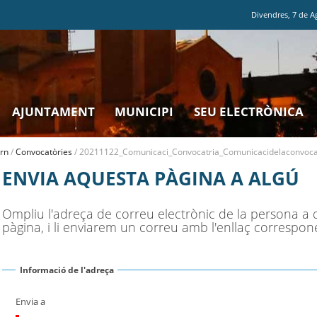
Divendres
,
7
de
A
AJUNTAMENT
MUNICIPI
SEU ELECTRÒNICA
rn
/
Convocatòries
/
20211122_Comunicaci_Convocatria_Comunicacidelaconvocat
ENVIA AQUESTA PÀGINA A ALGÚ
Ompliu l'adreça de correu electrònic de la persona a 
pàgina, i li enviarem un correu amb l'enllaç correspon
Informació de l'adreça
Envia a
(Necessari)