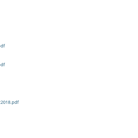
pdf
pdf
22018.pdf