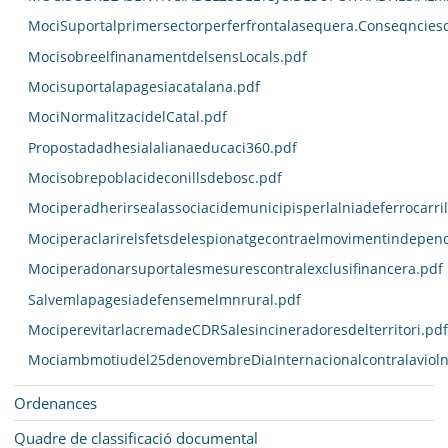
MociSuportalprimersectorperferfrontalasequera.Conseqncies
MocisobreelfinanamentdelsensLocals.pdf
Mocisuportalapagesiacatalana.pdf
MociNormalitzacidelCatal.pdf
Propostadadhesialalianaeducaci360.pdf
Mocisobrepoblacideconillsdebosc.pdf
Mociperadherirsealassociacidemunicipisperlalniadeferrocarri
Mociperaclarirelsfetsdelespionatgecontraelmovimentindepend
Mociperadonarsuportalesmesurescontralexclusifinancera.pdf
Salvemlapagesiadefensemelmnrural.pdf
MociperevitarlacremadeCDRSalesincineradoresdelterritori.pdf
Mociambmotiudel25denovembreDiaInternacionalcontralavioln
Ordenances
Quadre de classificació documental