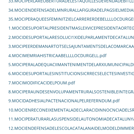
33.MOCIPERLAREOBERTURADELESTAQUILLESDEVENDADEBITLL
34.MOCIENDEFENSADELMNRURALLAFIGURADELPAGSIELMEDIA
35.MOCIPERAQUEESFEMINITZIELCARRERERDEBELLLLOCDURGEL
1.MOCIDESUPORTALPRESIDENTMASLEXVICEPRESIDENTAORTE
2.MOCIDESUPORTALARESOLUCI1XIDELPARLAMENTDECATALUN
3.MOCIPEERDEMANARTOTSELSAJUNTAMENTSDELACOMARCAALC
4.MOCIMEMRIAHISTRICAABELLLLOCDURGELL.pdf
5.MOCIPERALADEQUACIIMANTENIMENTDELARXIUMUNICIPALDE
6.MOCIDESUPORTALESINSTITUCIONSICRRECSELECTESINVEST
7.MOCIMODIFICACIDELPOUM.pdf
8.MOCIPERAUNDESENVOLUPAMENTRURALSOSTENIBLEINTEGRA
9.MOCIDADHESIALPACTENACIONALPELREFERNDUM.pdf
10.MOCIENRECONEIXEMENTALADECLARACIDINNOCNCIADELSR
11.MOCIPERATURARLASUSPENSIDELAUTONOMIADECATALUNYA
12.MOCIENDEFENSADELESCOLACATALANAIDELMODELDIMMERSI