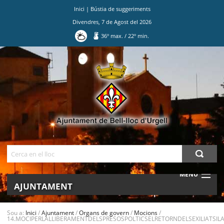
Inici
|
Bústia de suggeriments
Divendres
,
7
de
Agost
del
2026
36
º max.
/
22
º min.
Ves
al
contingut.
|
Salta
a
la
navegació
Cerca
MENU
AJUNTAMENT
MUNICIPI
Sou a:
Inici
/
Ajuntament
/
Organs de govern
/
Mocions
/
14.MOCIPERLALLIBERAMENTDELSPRESOSPOLTICSELRETORNDELSEXILIATSIL