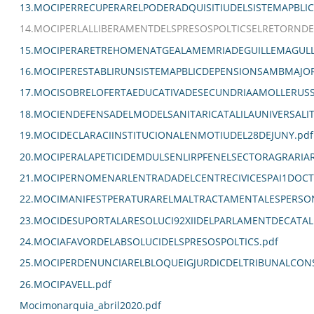
13.MOCIPERRECUPERARELPODERADQUISITIUDELSISTEMAPBLIC
14.MOCIPERLALLIBERAMENTDELSPRESOSPOLTICSELRETORNDEL
15.MOCIPERARETREHOMENATGEALAMEMRIADEGUILLEMAGULL
16.MOCIPERESTABLIRUNSISTEMAPBLICDEPENSIONSAMBMAJORC
17.MOCISOBRELOFERTAEDUCATIVADESECUNDRIAAMOLLERUSS
18.MOCIENDEFENSADELMODELSANITARICATALILAUNIVERSALITZ
19.MOCIDECLARACIINSTITUCIONALENMOTIUDEL28DEJUNY.pdf
20.MOCIPERALAPETICIDEMDULSENLIRPFENELSECTORAGRARIA
21.MOCIPERNOMENARLENTRADADELCENTRECIVICESPAI1DOCT
22.MOCIMANIFESTPERATURARELMALTRACTAMENTALESPERSO
23.MOCIDESUPORTALARESOLUCI92XIIDELPARLAMENTDECATAL
24.MOCIAFAVORDELABSOLUCIDELSPRESOSPOLTICS.pdf
25.MOCIPERDENUNCIARELBLOQUEIGJURDICDELTRIBUNALCON
26.MOCIPAVELL.pdf
Mocimonarquia_abril2020.pdf