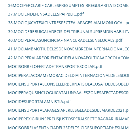
36MOCIPERCLARIFICARLESPRESUMPTESIRREGULARITATSCOM
37.MOCIENDEFENSADELESPAIPBLIC.pdf
38.MOCIOJXCATEXIGINTRESPECTEALAPAGESIAIALMONLOCAL.p
39.MOCIDEREBUIGALADECISIDELTRIBUNALSUPREMDINHABILIT
40.MOCIPERALASUFICINCIAFINANCERADELSENSLOCALS.pdf
41.MOCIAMBMOTIUDEL25DENOVEMBREDIAINTERNACIONALCO
42.MOCIPERALAREORIENTACIDELANOVAPOLTICAAGRCOLACOM
MOCISOBRELOFERTADETRANSPORTESCOLAR.pdf
MOCIPERALACOMMEMORACIDELDIAINTERNACIONALDELESDON
MOCIENSUPORTALCONSELLERBERNATSOLACUSATDEDESOBEDI
MOCIPERAQUSINCLOGUICATALUNYAALESZONESAFECTADESGR
MOCIDESUPORTALAMNISTIA.pdf
MOCIENSUPORTALAPAGESIAPERLESGELADESDELMARDE2021.p
MOCIPEREXIGIRUNSPREUSJUSTOSPERALSECTORAGRARIIRAMA
MOCISOBRELASENTNCIADEL25DELTSJCIDESUPORTIADHESIALM