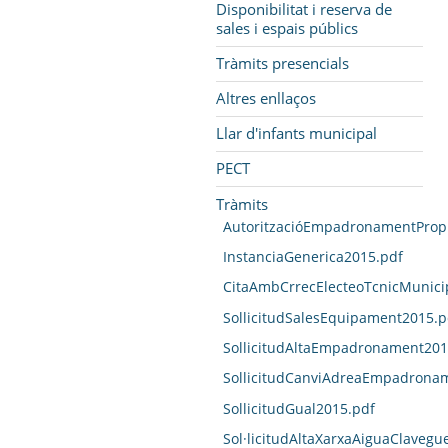
Disponibilitat i reserva de
sales i espais públics
Tràmits presencials
Altres enllaços
Llar d'infants municipal
PECT
Tràmits
AutoritzacióEmpadronamentPropi
InstanciaGenerica2015.pdf
CitaAmbCrrecElecteoTcnicMunici
SollicitudSalesEquipament2015.p
SollicitudAltaEmpadronament201
SollicitudCanviAdreaEmpadrona
SollicitudGual2015.pdf
Sol·licitudAltaXarxaAiguaClaveg