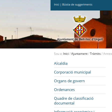
Inici
|
Bústia de suggeriments
Ves
al
contingut.
|
Salta
a
la
navegació
Sou a:
Inici
/
Ajuntament
/
Tràmits
/
Annex
Navegació
Alcaldia
Corporació municipal
Organs de govern
Ordenances
Quadre de classificació
documental
Informació econòmica i