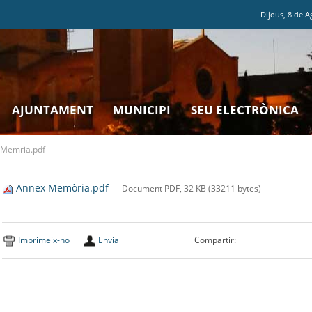
Dijous
,
8
de
A
AJUNTAMENT
MUNICIPI
SEU ELECTRÒNICA
Memria.pdf
Annex Memòria.pdf
— Document PDF, 32 KB (33211 bytes)
Imprimeix-ho
Envia
Compartir: