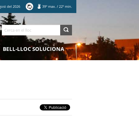
gost
del
2026
39
º max.
/
22
º min.
Cerca
BELL-LLOC SOLUCIONA