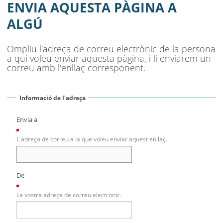
SEU ELECTRÒNICA
ENVIA AQUESTA PÀGINA A
ALGÚ
BELL-LLOC SOLUCIONA
Ompliu l'adreça de correu electrònic de la persona
a qui voleu enviar aquesta pàgina, i li enviarem un
correu amb l'enllaç corresponent.
Informació de l'adreça
Envia a
(Necessari)
L'adreça de correu a la que voleu enviar aquest enllaç.
De
(Necessari)
La vostra adreça de correu electrònic.