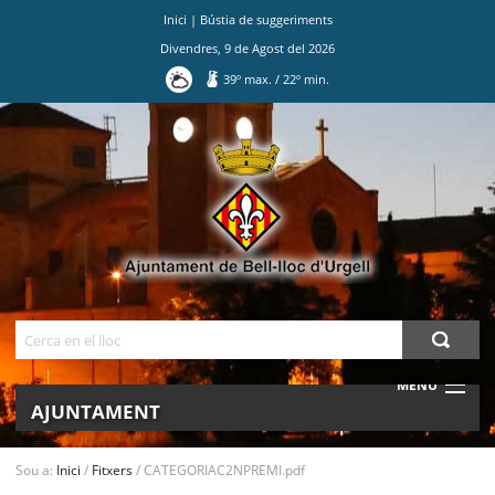
Inici
|
Bústia de suggeriments
Divendres
,
9
de
Agost
del
2026
39
º max.
/
22
º min.
Ves
al
contingut.
|
Salta
a
la
navegació
Cerca
MENU
AJUNTAMENT
MUNICIPI
Sou a:
Inici
/
Fitxers
/
CATEGORIAC2NPREMI.pdf