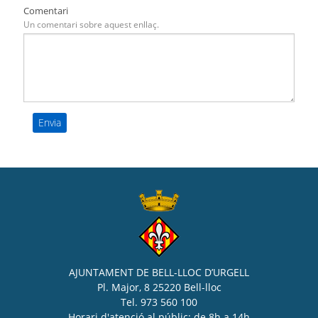
Comentari
Un comentari sobre aquest enllaç.
AJUNTAMENT DE BELL-LLOC D’URGELL
Pl. Major, 8 25220 Bell-lloc
Tel. 973 560 100
Horari d'atenció al públic: de 8h a 14h