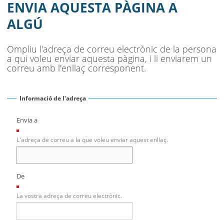
SEU ELECTRÒNICA
ENVIA AQUESTA PÀGINA A
ALGÚ
BELL-LLOC SOLUCIONA
Ompliu l'adreça de correu electrònic de la persona
a qui voleu enviar aquesta pàgina, i li enviarem un
correu amb l'enllaç corresponent.
Informació de l'adreça
Envia a
(Necessari)
L'adreça de correu a la que voleu enviar aquest enllaç.
De
(Necessari)
La vostra adreça de correu electrònic.