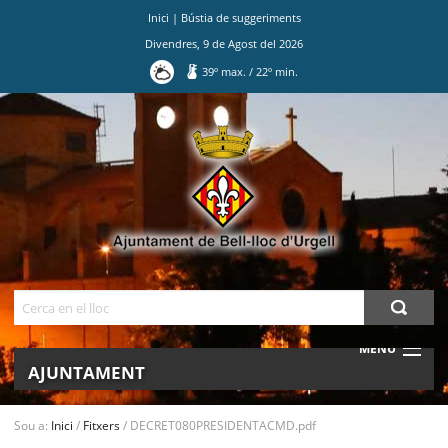
Inici
|
Bústia de suggeriments
Divendres
,
9
de
Agost
del
2026
39
º max.
/
22
º min.
Ves
al
contingut.
|
Salta
a
la
navegació
Cerca
MENU
AJUNTAMENT
MUNICIPI
Sou a:
Inici
/
Fitxers
/
DECRET080PRESIDENTACMD.pdf