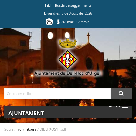
Inici
|
Bústia de suggeriments
Divendres
,
7
de
Agost
del
2026
36
º max.
/
22
º min.
Ves
al
contingut.
|
Salta
a
la
navegació
Cerca
MENU
AJUNTAMENT
MUNICIPI
Sou a:
Inici
/
Fitxers
/
DIBUIXOS1r.pdf