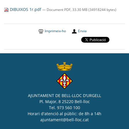
SEU ELECTRÒNICA
DIBUIXOS 1r.pdf
— Document PDF, 33.30 MB (34918244 bytes)
BELL-LLOC SOLUCIONA
Imprimeix-ho
Envia
AJUNTAMENT DE BELL-LLOC D’URGELL
Pl. Major, 8 25220 Bell-lloc
Tel. 973 560 100
Horari d'atenció al públic: de 8h a 14h
ajuntament@bell-lloc.cat