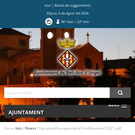
Inici
|
Bústia de suggeriments
Dijous
,
6
de
Agost
del
2026
36
º max.
/
22
º min.
Ves
al
contingut.
|
Salta
a
la
navegació
Cerca
MENU
AJUNTAMENT
MUNICIPI
Sou a:
Inici
/
Fitxers
/
EjecucionPresupuestariaTrimResumen12021.pdf