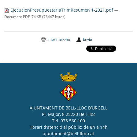
SEU ELECTRÒNICA
EjecucionPresupuestariaTrimResumen 1-2021.pdf
—
BELL-LLOC SOLUCIONA
Document PDF, 74 KB (76447 bytes)
Imprimeix-ho
Envia
AJUNTAMENT DE BELL-LLOC D’URGELL
Pl. Major, 8 25220 Bell-lloc
Tel. 973 560 100
Horari d'atenció al públic: de 8h a 14h
ajuntament@bell-lloc.cat