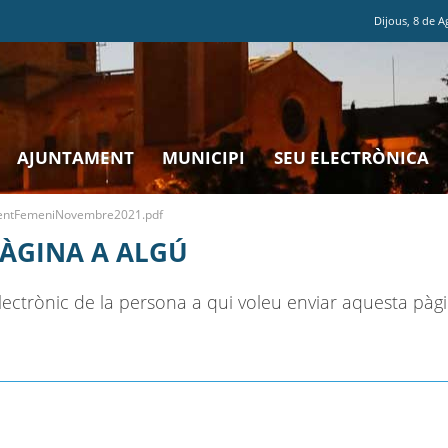
Dijous
,
8
de
A
AJUNTAMENT
MUNICIPI
SEU ELECTRÒNICA
ntFemeniNovembre2021.pdf
PÀGINA A ALGÚ
ectrònic de la persona a qui voleu enviar aquesta pàgi