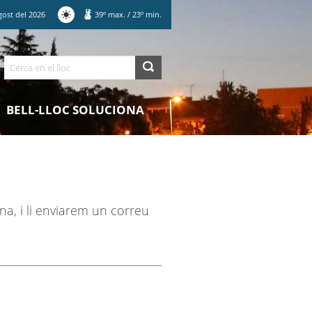
gost
del
2026
39
º max.
/
23
º min.
Cerca
BELL-LLOC SOLUCIONA
na, i li enviarem un correu