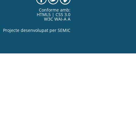
Conforme amb:
HTML5 | CSS 3.0
W3C WAI-A A
Projecte desenvolupat per
SEMIC