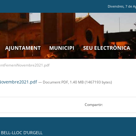
Divendres
,
7
de
A
AJUNTAMENT
MUNICIPI
SEU ELECTRÒNICA
ntFemeniNovembre2021.pdf
Novembre2021.pdf
— Document PDF, 1.40 MB (1467193 bytes)
Compartir:
BELL-LLOC D’URGELL