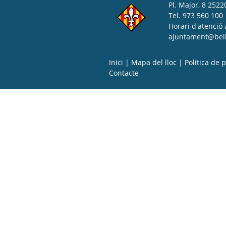
Pl. Major, 8 25220
Tel. 973 560 100
Horari d'atenció 
ajuntament@bell-
Inici
|
Mapa del lloc
|
Politica de p
Contacte