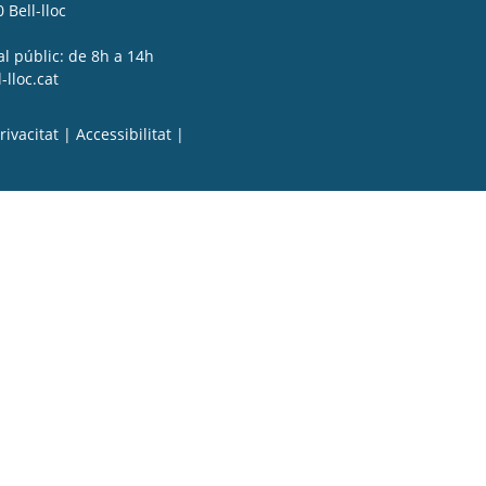
 Bell-lloc
al públic: de 8h a 14h
lloc.cat
rivacitat
|
Accessibilitat
|