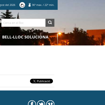
gost
del
2026
36
º max.
/
22
º min.
Cerca
BELL-LLOC SOLUCIONA