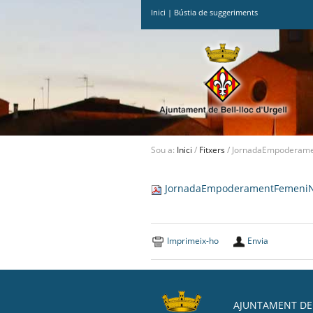
Inici
|
Bústia de suggeriments
Ves
al
contingut.
|
Salta
a
la
navegació
Sou a:
Inici
/
Fitxers
/
JornadaEmpoderame
JornadaEmpoderamentFemeni
Imprimeix-ho
Envia
AJUNTAMENT DE 