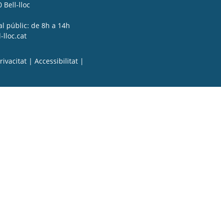
 Bell-lloc
al públic: de 8h a 14h
lloc.cat
rivacitat
|
Accessibilitat
|