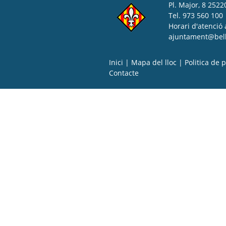
Pl. Major, 8 25220
Tel. 973 560 100
Horari d'atenció 
ajuntament@bell-
Inici
|
Mapa del lloc
|
Politica de p
Contacte