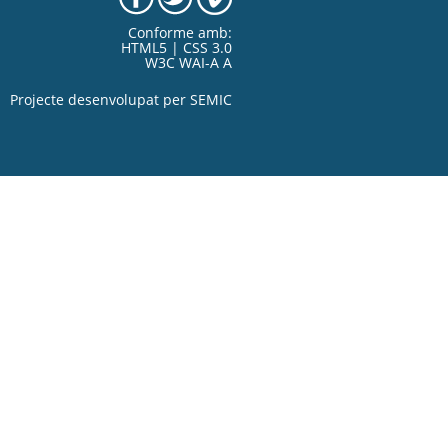
Conforme amb:
HTML5 | CSS 3.0
W3C WAI-A A
Projecte desenvolupat per
SEMIC