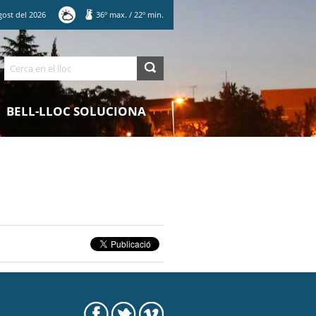
gost
del
2026
36
º max.
/
22
º min.
Cerca
BELL-LLOC SOLUCIONA