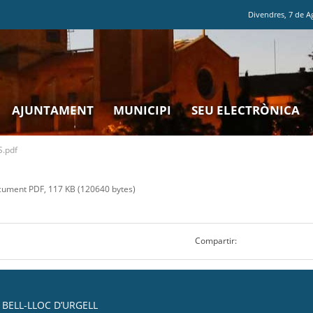
Divendres
,
7
de
A
AJUNTAMENT
MUNICIPI
SEU ELECTRÒNICA
.pdf
ument PDF, 117 KB (120640 bytes)
Compartir:
BELL-LLOC D’URGELL