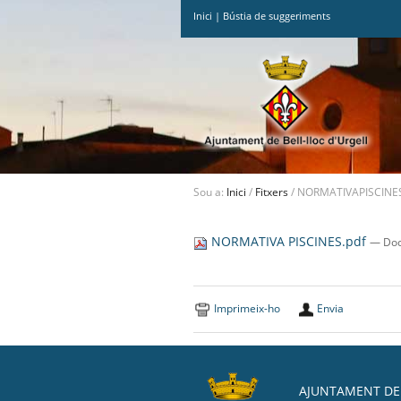
Inici
|
Bústia de suggeriments
Ves
al
contingut.
|
Salta
a
la
navegació
Sou a:
Inici
/
Fitxers
/
NORMATIVAPISCINES
NORMATIVA PISCINES.pdf
— Doc
Imprimeix-ho
Envia
AJUNTAMENT DE 