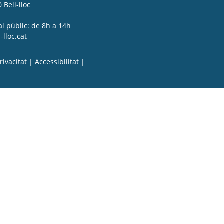
 Bell-lloc
al públic: de 8h a 14h
lloc.cat
rivacitat
|
Accessibilitat
|