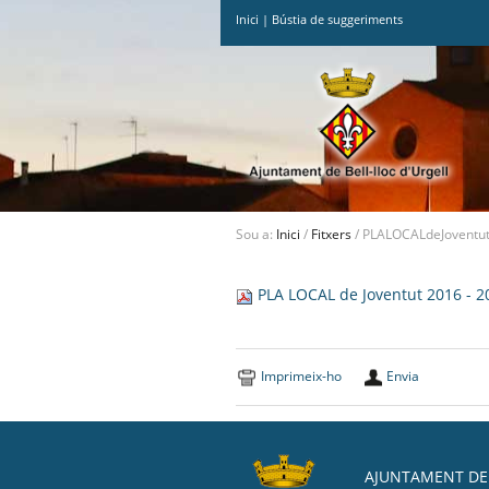
Inici
|
Bústia de suggeriments
Ves
al
contingut.
|
Salta
a
la
navegació
Sou a:
Inici
/
Fitxers
/
PLALOCALdeJoventut
PLA LOCAL de Joventut 2016 - 20
Imprimeix-ho
Envia
AJUNTAMENT DE 