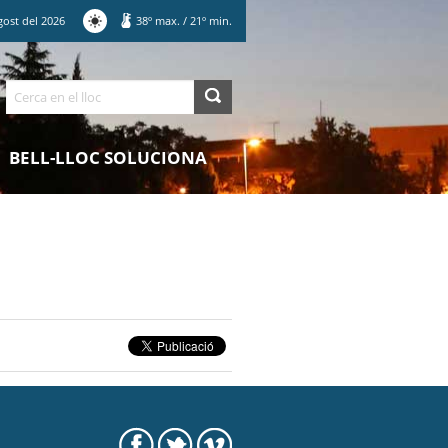
gost
del
2026
38
º max.
/
21
º min.
Cerca
BELL-LLOC SOLUCIONA