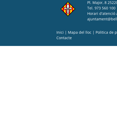
Pl. Major, 8 25220
Tel. 973 560 100
Horari d'atenció 
ajuntament@bell-
Inici
|
Mapa del lloc
|
Politica de p
Contacte