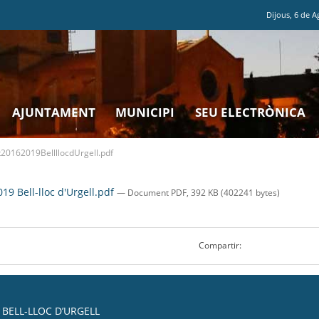
Dijous
,
6
de
A
AJUNTAMENT
MUNICIPI
SEU ELECTRÒNICA
20162019BellllocdUrgell.pdf
19 Bell-lloc d'Urgell.pdf
— Document PDF, 392 KB (402241 bytes)
Compartir:
BELL-LLOC D’URGELL