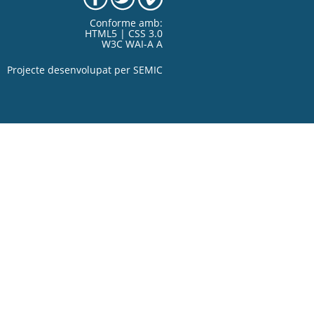
Conforme amb:
HTML5 | CSS 3.0
W3C WAI-A A
Projecte desenvolupat per
SEMIC