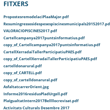
MUNICIPI
FITXERS
SEU ELECTRÒNICA
PropostesremodelaciPlaaMajor.pdf
BELL-LLOC SOLUCIONA
Resumingressosidespesespiscinesmunicipals20152017.pd
VALORACIOPISCINES2017.pdf
Cartellcampanya2017puntsinformatius.pdf
copy_of_Cartellcampanya2017puntsinformatius.pdf
CartellXerradaiTallerParticipatiuPAES.pdf
copy_of_CartellXerradaiTallerParticipatiuPAES.pdf
cartelldonarural.pdf
copy_of_CARTELL.pdf
copy_of_cartelldonarural.pdf
AsfaltatcarrerOrient.jpg
Informe2016residusPladUrgell.pdf
PlaIgualtatIntern2017Bellllocrevisat.pdf
Activitats Culturals Desembre 2017