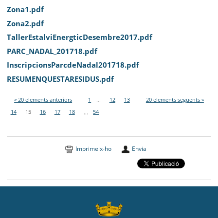
Zona1.pdf
Zona2.pdf
TallerEstalviEnergticDesembre2017.pdf
PARC_NADAL_201718.pdf
InscripcionsParcdeNadal201718.pdf
RESUMENQUESTARESIDUS.pdf
« 20 elements anteriors
1
...
12
13
20 elements següents »
14
15
16
17
18
...
54
Imprimeix-ho
Envia