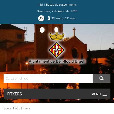
Inici
|
Bústia de suggeriments
Divendres
,
7
de
Agost
del
2026
36
º max.
/
22
º min.
Ves
al
contingut.
|
Salta
a
la
navegació
Cerca
FITXERS
MENU
AJUNTAMENT
Sou a:
Inici
/
Fitxers