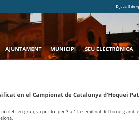
Dijous
,
8
de
A
AJUNTAMENT
MUNICIPI
SEU ELECTRÒNICA
assificat en el Campionat de Catalunya d’Hoquei Pa
ó del seu grup, va perdre per 3 a 1 la semifinal del torneig amb 
celona.