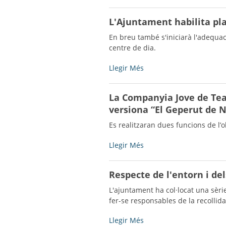
torna
obertes
a
a
L'Ajuntament habilita pl
passar
les
per
colònies
En breu també s'iniciarà l'adequació
Bell-
del
centre de dia.
lloc
Moviment
-
Infantil
L'Ajuntament
Llegir Més
i
habilita
Parroquial
places
La Companyia Jove de Teat
-
d'aparcament
versiona “El Geperut de 
per
persones
Es realitzaran dues funcions de l’ob
amb
disminució
La
Llegir Més
-
Companyia
Jove
Respecte de l'entorn i de
de
Teatre
L'ajuntament ha col·locat una sèri
de
fer-se responsables de la recollid
l’Associació
Cultural
Respecte
Llegir Més