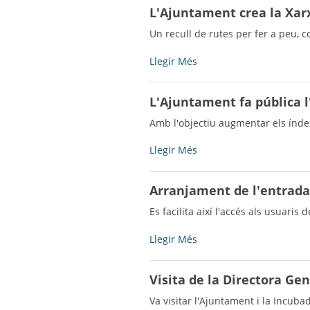
la
L'Ajuntament crea la Xarxa
Catalana
sessió
Joan
ordinària
Un recull de rutes per fer a peu, c
Solà
del
-
Ple
L'Ajuntament
Llegir Més
-
crea
la
L'Ajuntament fa pública l
Xarxa
d’Itineraris
Amb l'objectiu augmentar els índe
Saludables
i
L'Ajuntament
Llegir Més
Culturals
fa
de
pública
Arranjament de l'entrada
Bell-
l'agenda
lloc
institucional
Es facilita així l'accés als usuaris 
d’Urgell
de
-
l'alcalde
Arranjament
Llegir Més
-
de
l'entrada
Visita de la Directora Ge
del
Parc
Va visitar l'Ajuntament i la Incuba