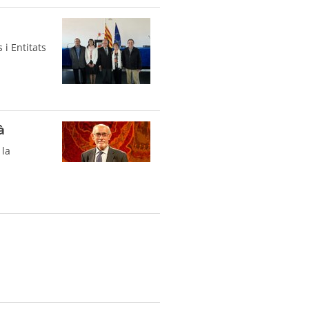
i Entitats
à
 la