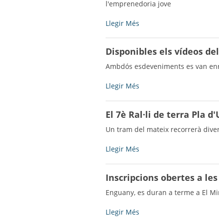
Municipal
l'emprenedoria jove
-
Visita
Llegir Més
de
la
Disponibles els vídeos del
Directora
General
Ambdós esdeveniments es van enregi
de
Joventut
Disponibles
Llegir Més
-
els
vídeos
El 7è Ral·li de terra Pla d
dels
actes
Un tram del mateix recorrerà dive
de
l'Any
El
Llegir Més
Fuster
7è
i
Ral·li
Inscripcions obertes a les
Rabés
de
-
terra
Enguany, es duran a terme a El Mir
Pla
d'Urgell
Inscripcions
Llegir Més