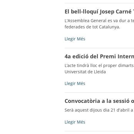
Júnior
Bell-
El bell-lloquí Josep Carné
d’hoquei
lloc
patins
guardonat
L'Assemblea General es va dur a t
del
amb
federades de tot Catalunya.
22
el
al
Segell
El
Llegir Més
24
Infoparticipa
bell-
d’abril
a
lloquí
a
4a edició del Premi Inter
la
Josep
La
qualitat
Carné
L’acte tindrà lloc el proper dimart
Jonquera
i
Teixidó,
Universitat de Lleida
(Girona)
la
nou
-
transparència
president
4a
Llegir Més
de
de
edició
la
la
del
Convocatòria a la sessió o
comunicació
FATEC
Premi
pública
-
Internacional
Serà aquest dijous dia 21 d'abril a
local
de
-
Recerca
Convocatòria
Llegir Més
en
a
Filologia