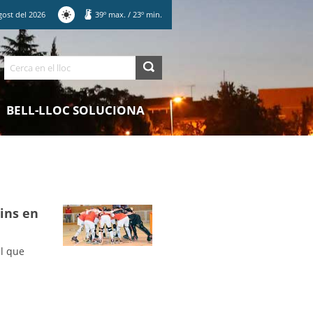
gost
del
2026
39
º max.
/
23
º min.
Cerca
BELL-LLOC SOLUCIONA
tins en
el que