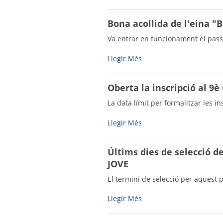
i
de
Teatral
l'entorn
Bona acollida de l'eina "B
‘Som
i
els
dels
Va entrar en funcionament el passa
que
animals
som’
-
Bona
Llegir Més
versiona
acollida
“El
de
Oberta la inscripció al 9
Geperut
l'eina
de
"Bell-
La data límit per formalitzar les i
Notre
lloc
Dame”
Soluciona"
Oberta
Llegir Més
-
-
la
inscripció
Últims dies de selecció 
al
JOVE
9è
Casal
El termini de selecció per aquest 
de
Setmana
Últims
Llegir Més
Santa
dies
-
de