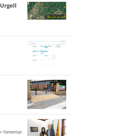
’Urgell
per fomentar