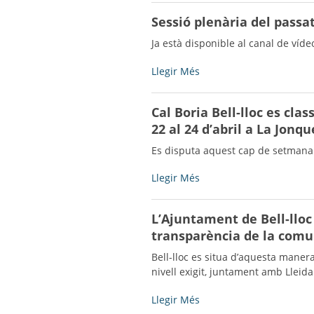
Bell-
Sessió plenària del passat
lloc,
4t
Ja està disponible al canal de víde
classificat
en
Sessió
Llegir Més
el
plenària
Campionat
del
Cal Boria Bell-lloc es cla
de
passat
22 al 24 d’abril a La Jonq
Catalunya
dijous
d’Hoquei
21
Es disputa aquest cap de setmana ‘d
Patins
d'abril
en
-
Cal
Llegir Més
categoria
Boria
júnior
Bell-
-
L’Ajuntament de Bell-lloc 
lloc
transparència de la comun
es
classifica
Bell-lloc es situa d’aquesta maner
pel
nivell exigit, juntament amb Lleida
Campionat
de
L’Ajuntament
Llegir Més
Catalunya
de