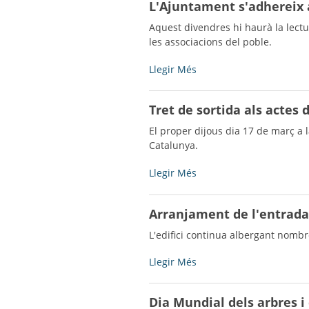
L'Ajuntament s'adhereix a
selecció
de
Aquest divendres hi haurà la lectu
joves
les associacions del poble.
de
la
L'Ajuntament
Llegir Més
comarca
s'adhereix
per
al
Tret de sortida als actes
formar
Manifest
part
del
El proper dijous dia 17 de març a la 
de
Dia
Catalunya.
FEM
Internacional
OCUPACIÓ
de
Tret
Llegir Més
JOVE
les
de
-
Dones
sortida
Arranjament de l'entrada
-
als
actes
L'edifici continua albergant nombr
de
l'any
Arranjament
Llegir Més
Ramon
de
Fuster
l'entrada
Dia Mundial dels arbres i
i
La