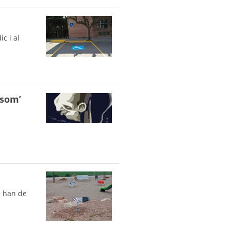
c i al
 som’
e han de