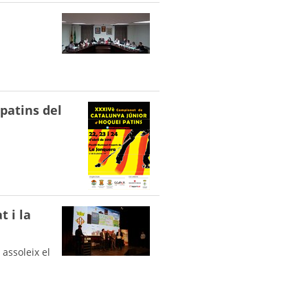
 patins del
t i la
assoleix el