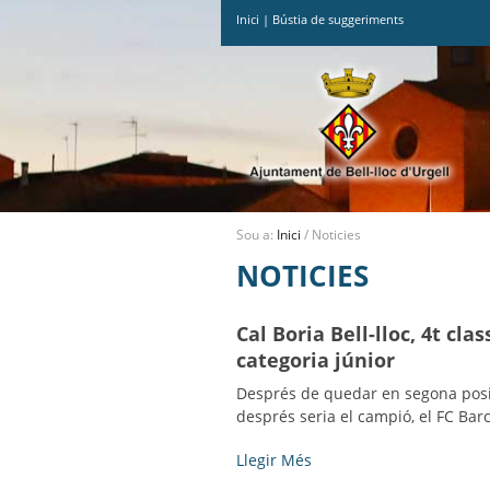
Inici
|
Bústia de suggeriments
Ves
al
contingut.
|
Salta
a
la
navegació
Sou a:
Inici
/
Noticies
NOTICIES
Cal Boria Bell-lloc, 4t cl
categoria júnior
Després de quedar en segona posici
després seria el campió, el FC Bar
Cal
Llegir Més
Boria