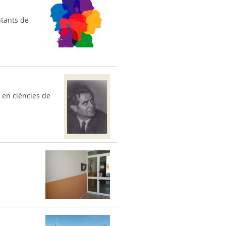
ntants de
 i en ciències de