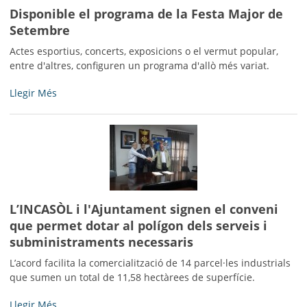
Pla
Disponible el programa de la Festa Major de
d’Igualtat
Setembre
intern
Actes esportius, concerts, exposicions o el vermut popular,
entre
entre d'altres, configuren un programa d'allò més variat.
homes
i
Disponible
Llegir Més
dones
el
-
programa
de
la
Festa
Major
de
L’INCASÒL i l'Ajuntament signen el conveni
Setembre
-
que permet dotar al polígon dels serveis i
subministraments necessaris
L’acord facilita la comercialització de 14 parcel·les industrials
que sumen un total de 11,58 hectàrees de superfície.
L’INCASÒL
Llegir Més