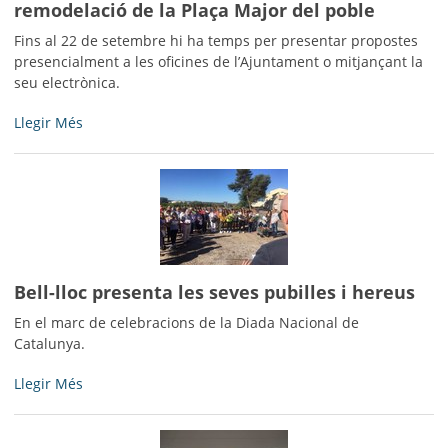
remodelació de la Plaça Major del poble
2017
-
Fins al 22 de setembre hi ha temps per presentar propostes
presencialment a les oficines de l’Ajuntament o mitjançant la
seu electrònica.
L’Ajuntament
Llegir Més
inicia
una
campanya
participativa
per
triar
el
Bell-lloc presenta les seves pubilles i hereus
projecte
de
En el marc de celebracions de la Diada Nacional de
remodelació
Catalunya.
de
la
Bell-
Llegir Més
Plaça
lloc
Major
presenta
del
les