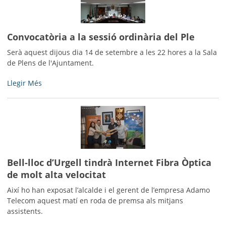
poble
seves
-
pubilles
i
Convocatòria a la sessió ordinària del Ple
hereus
-
Serà aquest dijous dia 14 de setembre a les 22 hores a la Sala
de Plens de l'Ajuntament.
Convocatòria
Llegir Més
a
la
sessió
ordinària
del
Ple
-
Bell-lloc d’Urgell tindrà Internet Fibra Òptica
de molt alta velocitat
Així ho han exposat l’alcalde i el gerent de l’empresa Adamo
Telecom aquest matí en roda de premsa als mitjans
assistents.