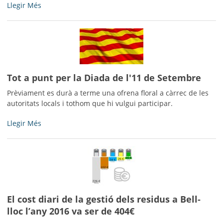
Bell-
Llegir Més
lloc
d’Urgell
tindrà
Internet
Fibra
Òptica
Tot a punt per la Diada de l'11 de Setembre
de
molt
Prèviament es durà a terme una ofrena floral a càrrec de les
alta
autoritats locals i tothom que hi vulgui participar.
velocitat
-
Tot
Llegir Més
a
punt
per
la
Diada
de
l'11
El cost diari de la gestió dels residus a Bell-
de
lloc l’any 2016 va ser de 404€
Setembre