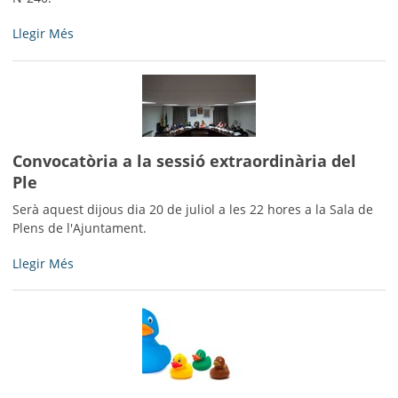
Arranjament
Llegir Més
del
camí
de
Torregrossa
-
Convocatòria a la sessió extraordinària del
Ple
Serà aquest dijous dia 20 de juliol a les 22 hores a la Sala de
Plens de l'Ajuntament.
Convocatòria
Llegir Més
a
la
sessió
extraordinària
del
Ple
-