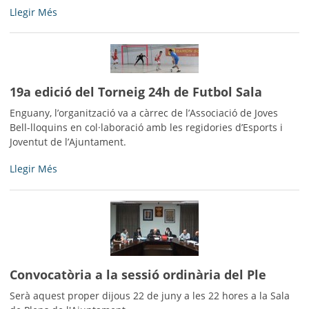
El
Llegir Més
diumenge
9
de
juliol,
Mulla't
19a edició del Torneig 24h de Futbol Sala
per
l'esclerosi
Enguany, l’organització va a càrrec de l’Associació de Joves
múltiple
Bell-lloquins en col·laboració amb les regidories d’Esports i
a
Joventut de l’Ajuntament.
Bell-
19a
Llegir Més
lloc!
edició
-
del
Torneig
24h
de
Futbol
Sala
Convocatòria a la sessió ordinària del Ple
-
Serà aquest proper dijous 22 de juny a les 22 hores a la Sala