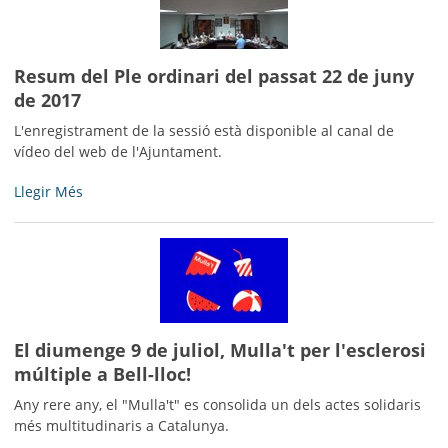
projecte
per
portar
la
Resum del Ple ordinari del passat 22 de juny
fibra
de 2017
òptica
a
L'enregistrament de la sessió està disponible al canal de
Bell-
vídeo del web de l'Ajuntament.
lloc
Resum
Llegir Més
d’Urgell
del
-
Ple
ordinari
del
passat
22
de
El diumenge 9 de juliol, Mulla't per l'esclerosi
juny
múltiple a Bell-lloc!
de
2017
Any rere any, el "Mulla't" es consolida un dels actes solidaris
-
més multitudinaris a Catalunya.