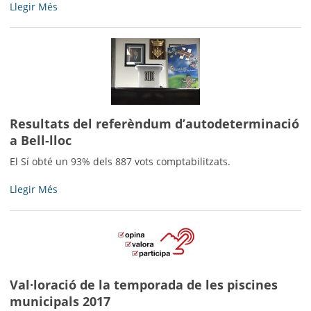
Propostes
Llegir Més
fetes
pels
veïns
i
veïnes
de
Bell-
Resultats del referèndum d’autodeterminació
loc
per
a Bell-lloc
millorar
El Sí obté un 93% dels 887 vots comptabilitzats.
la
Plaça
Resultats
Llegir Més
Major
del
-
referèndum
d’autodeterminació
a
Bell-
lloc
Val·loració de la temporada de les piscines
-
municipals 2017