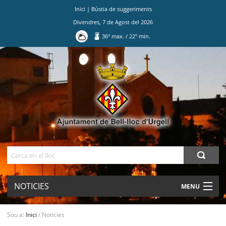
Inici
|
Bústia de suggeriments
Divendres
,
7
de
Agost
del
2026
36
º max.
/
22
º min.
Ves
al
contingut.
|
Salta
a
la
navegació
Cerca
NOTICIES
MENU
AJUNTAMENT
Sou a:
Inici
/
Noticies