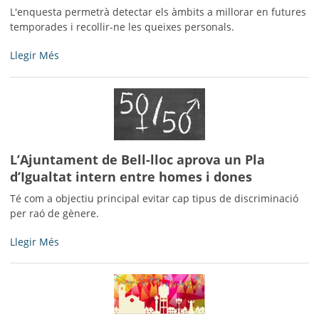
L'enquesta permetrà detectar els àmbits a millorar en futures
temporades i recollir-ne les queixes personals.
Val·loració
Llegir Més
de
la
temporada
de
les
piscines
L’Ajuntament de Bell-lloc aprova un Pla
municipals
2017
d’Igualtat intern entre homes i dones
-
Té com a objectiu principal evitar cap tipus de discriminació
per raó de gènere.
L’Ajuntament
Llegir Més
de
Bell-
lloc
aprova
un