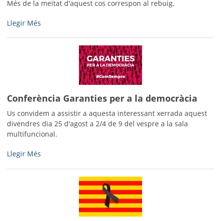
Més de la meitat d'aquest cos correspon al rebuig.
-
El
Llegir Més
cost
diari
de
la
gestió
dels
residus
Conferència Garanties per a la democràcia
a
Us convidem a assistir a aquesta interessant xerrada aquest
Bell-
divendres dia 25 d'agost a 2/4 de 9 del vespre a la sala
lloc
multifuncional.
l’any
2016
Conferència
Llegir Més
va
Garanties
ser
per
de
a
404€
la
-
democràcia
-