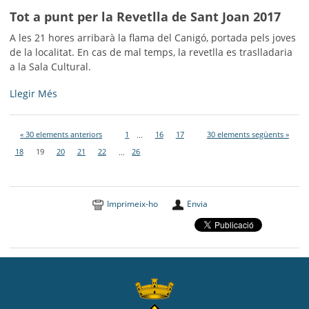
Joan
Tot a punt per la Revetlla de Sant Joan 2017
Solà
-
A les 21 hores arribarà la flama del Canigó, portada pels joves
de la localitat. En cas de mal temps, la revetlla es traslladaria
a la Sala Cultural.
Tot
Llegir Més
a
punt
« 30 elements anteriors
1
...
16
17
30 elements següents »
per
la
18
19
20
21
22
...
26
Revetlla
de
Sant
Imprimeix-ho
Envia
Joan
2017
-