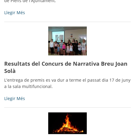
de Plens de l'Ajuntament.
Convocatòria
Llegir Més
a
la
sessió
ordinària
del
Ple
-
Resultats del Concurs de Narrativa Breu Joan
Solà
L'entrega de premis es va dur a terme el passat dia 17 de juny
a la sala multifuncional.
Resultats
Llegir Més
del
Concurs
de
Narrativa
Breu