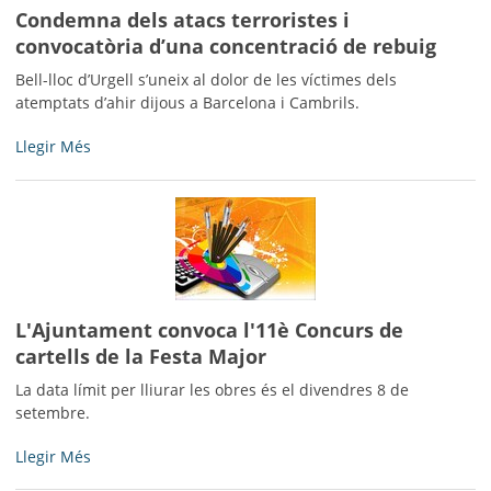
Condemna dels atacs terroristes i
convocatòria d’una concentració de rebuig
Bell-lloc d’Urgell s’uneix al dolor de les víctimes dels
atemptats d’ahir dijous a Barcelona i Cambrils.
Condemna
Llegir Més
dels
atacs
terroristes
i
convocatòria
d’una
concentració
L'Ajuntament convoca l'11è Concurs de
de
rebuig
cartells de la Festa Major
-
La data límit per lliurar les obres és el divendres 8 de
setembre.
L'Ajuntament
Llegir Més
convoca