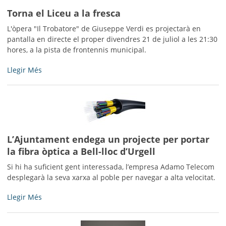
a
Torna el Liceu a la fresca
la
L'òpera "Il Trobatore" de Giuseppe Verdi es projectarà en
sala
pantalla en directe el proper divendres 21 de juliol a les 21:30
multifuncional
hores, a la pista de frontennis municipal.
-
Torna
Llegir Més
el
Liceu
a
la
fresca
-
L’Ajuntament endega un projecte per portar
la fibra òptica a Bell-lloc d’Urgell
Si hi ha suficient gent interessada, l’empresa Adamo Telecom
desplegarà la seva xarxa al poble per navegar a alta velocitat.
L’Ajuntament
Llegir Més
endega
un