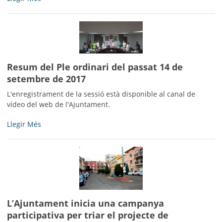
i
l'Ajuntament
signen
el
conveni
que
Resum del Ple ordinari del passat 14 de
permet
setembre de 2017
dotar
al
L'enregistrament de la sessió està disponible al canal de
polígon
vídeo del web de l'Ajuntament.
dels
serveis
Resum
Llegir Més
i
del
subministraments
Ple
necessaris
ordinari
-
del
passat
14
de
L’Ajuntament inicia una campanya
setembre
participativa per triar el projecte de
de