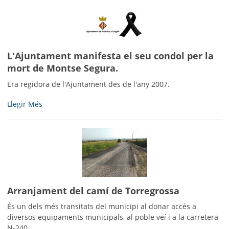
l'11è
Concurs
de
cartells
de
L'Ajuntament manifesta el seu condol per la
la
mort de Montse Segura.
Festa
Major
Era regidora de l'Ajuntament des de l'any 2007.
-
L'Ajuntament
Llegir Més
manifesta
el
seu
condol
per
la
mort
Arranjament del camí de Torregrossa
de
Montse
És un dels més transitats del municipi al donar accés a
Segura.
diversos equipaments municipals, al poble veí i a la carretera
-
N-240.