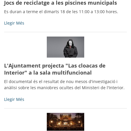
Jocs de reciclatge a les piscines municipals
Es duran a terme el dimarts 18 de les 11:00 a 13:00 hores.
Jocs
Llegir Més
de
reciclatge
a
les
piscines
municipals
L'Ajuntament projecta "Las cloacas de
-
Interior" a la sala multifuncional
El documental és el resultat de nou mesos d'investigació i
anàlisi sobre les maniobres ocultes del Ministeri de l'Interior.
L'Ajuntament
Llegir Més
projecta
"Las
cloacas
de
Interior"