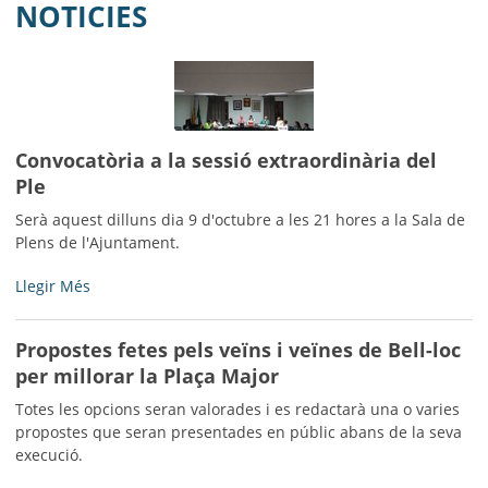
MUNICIPI
NOTICIES
SEU ELECTRÒNICA
BELL-LLOC SOLUCIONA
Convocatòria a la sessió extraordinària del
Ple
Serà aquest dilluns dia 9 d'octubre a les 21 hores a la Sala de
Plens de l'Ajuntament.
Convocatòria
Llegir Més
a
la
Propostes fetes pels veïns i veïnes de Bell-loc
sessió
per millorar la Plaça Major
extraordinària
del
Totes les opcions seran valorades i es redactarà una o varies
Ple
propostes que seran presentades en públic abans de la seva
-
execució.