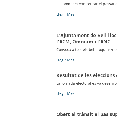
novembre
de
de
Els bombers van retirar el passat d
-
naturalesa
tots
urbana
els
Retiren
Llegir Més
i
veïns
un
rústega
la
niu
-
informació
del
L'Ajuntament de Bell-lloc 
sobre
campanar
l'ACM, Omnium i l'ANC
els
de
Plens
Bell-
Convoca a tots els bell-lloquins/n
-
lloc
-
L'Ajuntament
Llegir Més
de
Bell-
Resultat de les eleccions
lloc
d'Urgell
La jornada electoral es va desenvo
s'adhereix
a
Resultat
Llegir Més
la
de
convocatòria
les
feta
eleccions
Obert al trànsit el pas sup
per
del