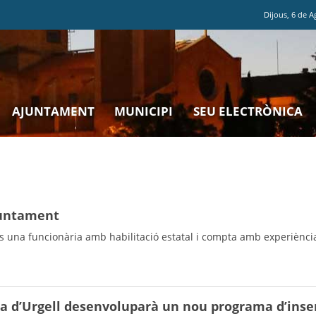
Dijous
,
6
de
A
AJUNTAMENT
MUNICIPI
SEU ELECTRÒNICA
Ajuntament
s una funcionària amb habilitació estatal i compta amb experiència
la d’Urgell desenvoluparà un nou programa d’inse