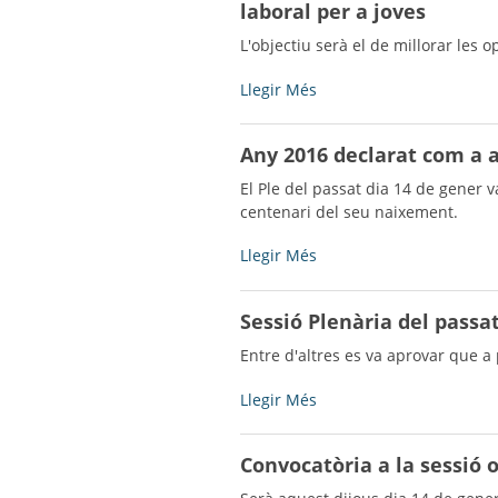
laboral per a joves
l'Ajuntament
-
L'objectiu serà el de millorar les 
El
Llegir Més
Consell
Comarcal
Any 2016 declarat com a 
del
Pla
El Ple del passat dia 14 de gener 
d’Urgell
centenari del seu naixement.
desenvoluparà
un
Any
Llegir Més
nou
2016
programa
declarat
Sessió Plenària del passa
d’inserció
com
laboral
a
Entre d'altres es va aprovar que a 
per
any
a
Ramon
Sessió
Llegir Més
joves
Fuster
Plenària
-
i
del
Convocatòria a la sessió o
Rabés
passat
-
dijous