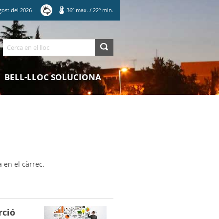
gost
del
2026
36
º max.
/
22
º min.
Cerca
BELL-LLOC SOLUCIONA
 en el càrrec.
rció