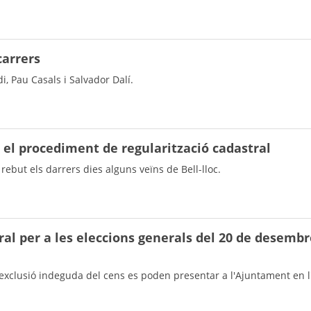
carrers
di, Pau Casals i Salvador Dalí.
 el procediment de regularització cadastral
rebut els darrers dies alguns veïns de Bell-lloc.
oral per a les eleccions generals del 20 de desemb
exclusió indeguda del cens es poden presentar a l'Ajuntament en l'