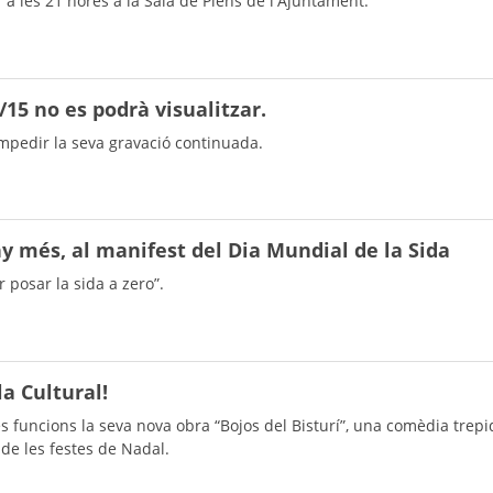
 a les 21 hores a la Sala de Plens de l'Ajuntament.
1/15 no es podrà visualitzar.
impedir la seva gravació continuada.
ny més, al manifest del Dia Mundial de la Sida
 posar la sida a zero”.
a Cultural!
s funcions la seva nova obra “Bojos del Bisturí”, una comèdia trep
 de les festes de Nadal.