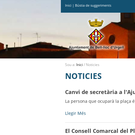
Inici
|
Bústia de suggeriments
Ves
al
contingut.
|
Salta
a
la
navegació
Sou a:
Inici
/
Noticies
NOTICIES
Canvi de secretària a l'
La persona que ocuparà la plaça é
Canvi
Llegir Més
de
secretària
El Consell Comarcal del P
a