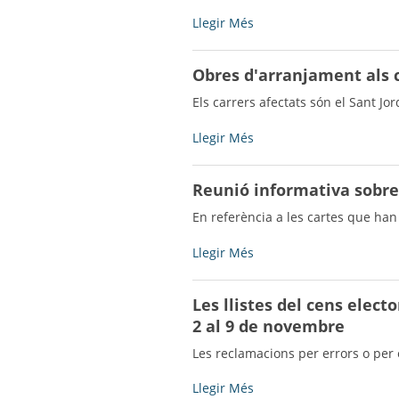
del
Ple
Concentraciò
Llegir Més
-
per
rebutjar
Obres d'arranjament als 
les
guerres
Els carrers afectats són el Sant Jor
i
minut
Obres
Llegir Més
de
d'arranjament
silenci
als
Reunió informativa sobre
en
carrers
record
-
En referència a les cartes que han 
de
les
Reunió
Llegir Més
víctimes
informativa
de
sobre
Les llistes del cens elect
Paris
el
-
2 al 9 de novembre
procediment
de
Les reclamacions per errors o per 
regularització
cadastral
Les
Llegir Més