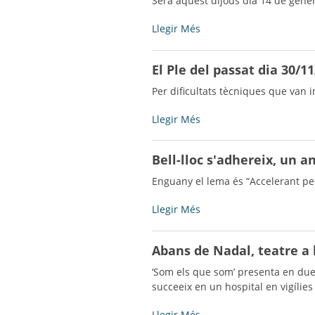
Serà aquest dijous dia 14 de gener
14
de
Convocatòria
Llegir Més
gener
a
de
la
El Ple del passat dia 30/1
2016
sessió
-
ordinària
Per dificultats tècniques que van 
del
Ple
El
Llegir Més
-
Ple
del
Bell-lloc s'adhereix, un a
passat
dia
Enguany el lema és “Accelerant per
30/11/15
no
Bell-
Llegir Més
es
lloc
podrà
s'adhereix,
Abans de Nadal, teatre a l
visualitzar.
un
-
any
‘Som els que som’ presenta en due
més,
succeeix en un hospital en vigílies
al
manifest
Abans
Llegir Més