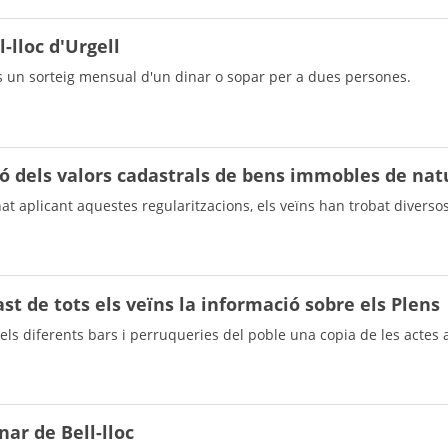
l-lloc d'Urgell
s un sorteig mensual d'un dinar o sopar per a dues persones.
ió dels valors cadastrals de bens immobles de nat
at aplicant aquestes regularitzacions, els veïns han trobat diversos
st de tots els veïns la informació sobre els Plens
pels diferents bars i perruqueries del poble una copia de les actes
ar de Bell-lloc