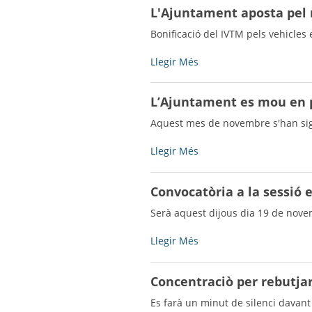
campanya
L'Ajuntament aposta pel 
“SUMA’T
a
Bonificació del IVTM pels vehicles 
la
recollida
L'Ajuntament
Llegir Més
selectiva
aposta
BEN
pel
L’Ajuntament es mou en p
FETA!”
medi
-
ambient
Aquest mes de novembre s'han sign
i
reduir
L’Ajuntament
Llegir Més
emisions
es
de
mou
Convocatòria a la sessió 
CO2
en
-
polítiques
Serà aquest dijous dia 19 de novem
d’ocupació
-
Convocatòria
Llegir Més
a
la
Concentraciò per rebutjar 
sessió
extraordinària
Es farà un minut de silenci davant 