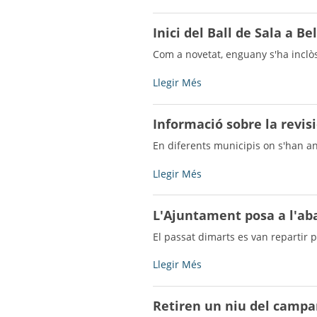
-
llistes
del
Inici del Ball de Sala a Bel
cens
electoral
Com a novetat, enguany s'ha inclò
per
a
Inici
Llegir Més
les
del
eleccions
Ball
Informació sobre la revis
generals
de
del
Sala
En diferents municipis on s'han an
20
a
de
Bell-
Informació
Llegir Més
desembre
lloc
sobre
es
d'Urgell
la
L'Ajuntament posa a l'aba
podran
-
revisió
consultar
dels
El passat dimarts es van repartir 
del
valors
2
cadastrals
L'Ajuntament
Llegir Més
al
de
posa
9
bens
a
de
Retiren un niu del campan
immobles
l'abast