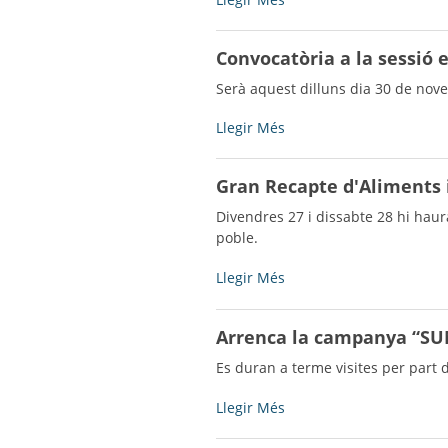
del
de
Dia
Nadal,
Convocatòria a la sessió 
Mundial
teatre
de
a
Serà aquest dilluns dia 30 de nove
la
la
Sida
Cultural!
Convocatòria
Llegir Més
-
-
a
la
Gran Recapte d'Aliments 
sessió
extraordinària
Divendres 27 i dissabte 28 hi haurà
del
poble.
Ple
-
Gran
Llegir Més
Recapte
d'Aliments
Arrenca la campanya “SUMA
i
Productes
Es duran a terme visites per part d
Bàsics
-
Arrenca
Llegir Més
la