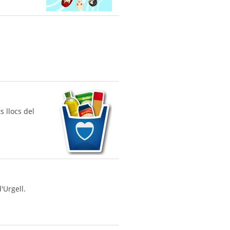
s llocs del
'Urgell.