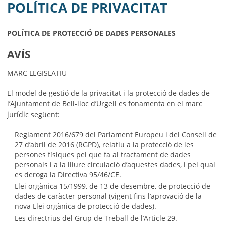
MUNICIPI
POLÍTICA DE PRIVACITAT
SEU ELECTRÒNICA
POLÍTICA DE PROTECCIÓ DE DADES
PERSONALES
BELL-LLOC SOLUCIONA
AVÍS
MARC LEGISLATIU
El model de gestió de la privacitat i la protecció de dades de
l’Ajuntament de Bell-lloc d’Urgell es fonamenta en el marc
jurídic següent:
Reglament 2016/679 del Parlament Europeu i del Consell de
27 d’abril de 2016 (RGPD), relatiu a la protecció de les
persones físiques pel que fa al tractament de dades
personals i a la lliure circulació d’aquestes dades, i pel qual
es deroga la Directiva 95/46/CE.
Llei orgànica 15/1999, de 13 de desembre, de protecció de
dades de caràcter personal (vigent fins l’aprovació de la
nova Llei orgànica de protecció de dades).
Les directrius del Grup de Treball de l’Article 29.