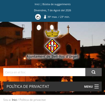
Inici
|
Bústia de suggeriments
Divendres
,
7
de
Agost
del
2026
39
º max.
/
23
º min.
Ves
al
contingut.
|
Salta
a
la
navegació
Cerca
POLÍTICA DE PRIVACITAT
MENU
AJUNTAMENT
Sou a:
Inici
/
Política de privacitat