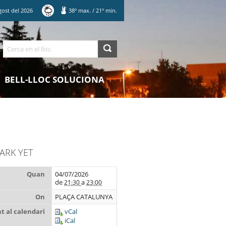
gost
del
2026
38
º max.
/
21
º min.
Cerca
BELL-LLOC SOLUCIONA
DARK YET
Quan
04/07/2026
de
a
21:30
23:00
On
PLAÇA CATALUNYA
 al calendari
vCal
iCal