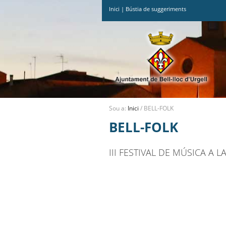
Inici
|
Bústia de suggeriments
Ves
al
contingut.
|
Salta
a
la
navegació
Sou a:
Inici
/
BELL-FOLK
BELL-FOLK
III FESTIVAL DE MÚSICA A 