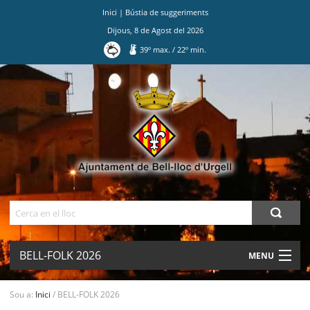
Inici
|
Bústia de suggeriments
Dijous
,
8
de
Agost
del
2026
39
º max.
/
22
º min.
Ves
al
contingut.
|
Salta
a
la
navegació
Cerca
BELL-FOLK 2026
MENU
AJUNTAMENT
Sou a:
Inici
/
BELL-FOLK 2026