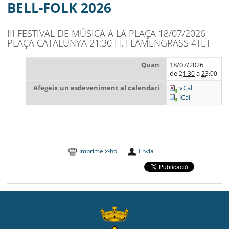
MUNICIPI
BELL-FOLK 2026
SEU ELECTRÒNICA
III FESTIVAL DE MÚSICA A LA PLAÇA 18/07/2026
PLAÇA CATALUNYA 21:30 H. FLAMENGRASS 4TET
BELL-LLOC SOLUCIONA
Quan
18/07/2026
de
a
21:30
23:00
Afegeix un esdeveniment al calendari
vCal
iCal
Imprimeix-ho
Envia