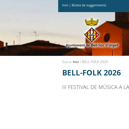
Inici
|
Bústia de suggeriments
Ves
al
contingut.
|
Salta
a
la
navegació
Sou a:
Inici
/
BELL-FOLK 2026
BELL-FOLK 2026
III FESTIVAL DE MÚSICA A