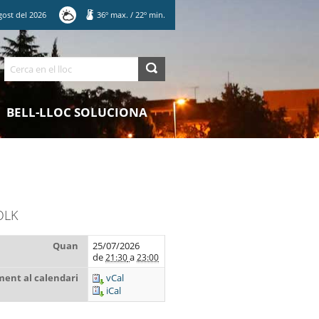
gost
del
2026
36
º max.
/
22
º min.
Cerca
BELL-LLOC SOLUCIONA
OLK
Quan
25/07/2026
de
a
21:30
23:00
ent al calendari
vCal
iCal