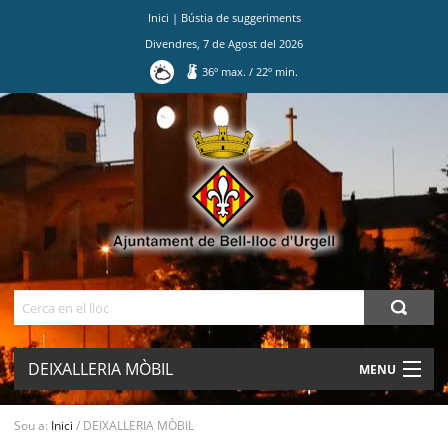
Inici
|
Bústia de suggeriments
Divendres
,
7
de
Agost
del
2026
36
º max.
/
22
º min.
Ves
al
contingut.
|
Salta
a
la
navegació
Cerca
DEIXALLERIA MÒBIL
MENU
AJUNTAMENT
Sou a:
Inici
/
DEIXALLERIA MÒBIL