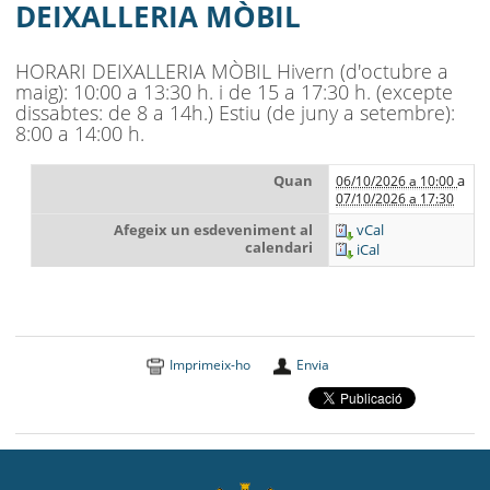
MUNICIPI
DEIXALLERIA MÒBIL
SEU ELECTRÒNICA
HORARI DEIXALLERIA MÒBIL Hivern (d'octubre a
maig): 10:00 a 13:30 h. i de 15 a 17:30 h. (excepte
BELL-LLOC SOLUCIONA
dissabtes: de 8 a 14h.) Estiu (de juny a setembre):
8:00 a 14:00 h.
Quan
a
06/10/2026 a 10:00
07/10/2026 a 17:30
Afegeix un esdeveniment al
vCal
calendari
iCal
Imprimeix-ho
Envia