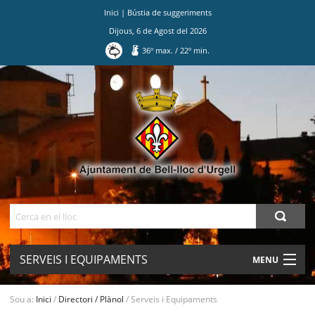
Inici
|
Bústia de suggeriments
Dijous
,
6
de
Agost
del
2026
36
º max.
/
22
º min.
Ves
al
contingut.
|
Salta
a
la
navegació
Cerca
SERVEIS I EQUIPAMENTS
MENU
AJUNTAMENT
Sou a:
Inici
/
Directori / Plànol
/
Serveis i Equipaments