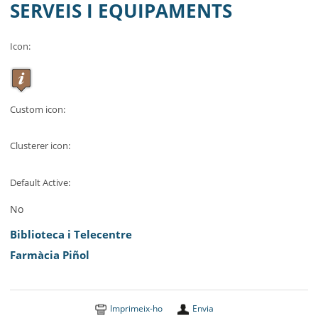
MUNICIPI
SERVEIS I EQUIPAMENTS
SEU ELECTRÒNICA
Icon
:
BELL-LLOC SOLUCIONA
Custom icon
:
Clusterer icon
:
Default Active
:
No
Biblioteca i Telecentre
Farmàcia Piñol
Imprimeix-ho
Envia