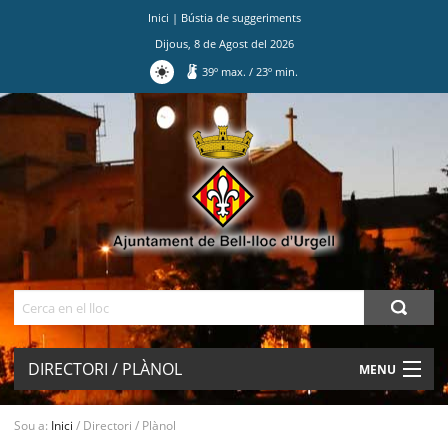
Inici
|
Bústia de suggeriments
Dijous
,
8
de
Agost
del
2026
39
º max.
/
23
º min.
Ves
al
contingut.
|
Salta
a
la
navegació
Cerca
DIRECTORI / PLÀNOL
MENU
AJUNTAMENT
Sou a:
Inici
/
Directori / Plànol