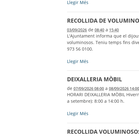
DEIXALLERIA
Llegir Més
MÒBIL
-
RECOLLIDA DE VOLUMIN
de
a
03/09/2026
08:40
15:40
L'Ajuntament informa que el dijous
voluminosos. Teniu temps fins dive
973 56 0100.
RECOLLIDA
Llegir Més
DE
VOLUMINOSOS
DEIXALLERIA MÒBIL
-
de
a
07/09/2026 08:00
08/09/2026 14:0
HORARI DEIXALLERIA MÒBIL Hivern (d
a setembre): 8:00 a 14:00 h.
DEIXALLERIA
Llegir Més
MÒBIL
-
RECOLLIDA VOLUMINOSO