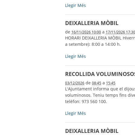
RECOLLIDA
Llegir Més
VOLUMINOSOS
-
DEIXALLERIA MÒBIL
de
a
16/11/2026 10:00
17/11/2026 17:3
HORARI DEIXALLERIA MÒBIL Hivern (d
a setembre): 8:00 a 14:00 h.
DEIXALLERIA
Llegir Més
MÒBIL
-
RECOLLIDA VOLUMINOSO
de
a
03/12/2026
08:45
15:45
L'Ajuntament informa que el dijous
voluminosos. Teniu temps fins dive
telèfon: 973 560 100.
RECOLLIDA
Llegir Més
VOLUMINOSOS
-
DEIXALLERIA MÒBIL