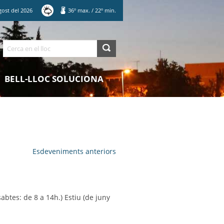
gost
del
2026
36
º max.
/
22
º min.
Cerca
BELL-LLOC SOLUCIONA
Esdeveniments anteriors
abtes: de 8 a 14h.) Estiu (de juny