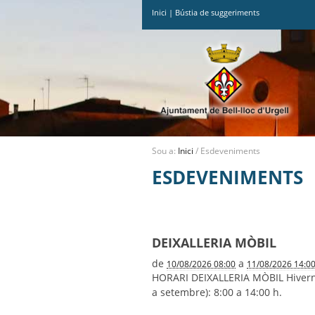
Inici
|
Bústia de suggeriments
Ves
al
contingut.
|
Salta
a
la
navegació
Sou a:
Inici
/
Esdeveniments
ESDEVENIMENTS
DEIXALLERIA MÒBIL
de
a
10/08/2026 08:00
11/08/2026 14:0
HORARI DEIXALLERIA MÒBIL Hivern (d
a setembre): 8:00 a 14:00 h.