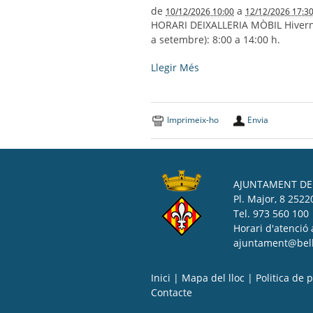
de
a
10/12/2026 10:00
12/12/2026 17:3
HORARI DEIXALLERIA MÒBIL Hivern (d
a setembre): 8:00 a 14:00 h.
DEIXALLERIA
Llegir Més
MÒBIL
-
Imprimeix-ho
Envia
AJUNTAMENT DE 
Pl. Major, 8 25220
Tel. 973 560 100
Horari d'atenció 
ajuntament@bell-
Inici
|
Mapa del lloc
|
Politica de p
Contacte