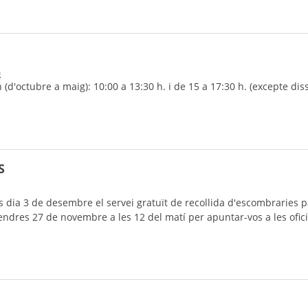
0
'octubre a maig): 10:00 a 13:30 h. i de 15 a 17:30 h. (excepte diss
S
 dia 3 de desembre el servei gratuït de recollida d'escombraries pa
ndres 27 de novembre a les 12 del matí per apuntar-vos a les ofici