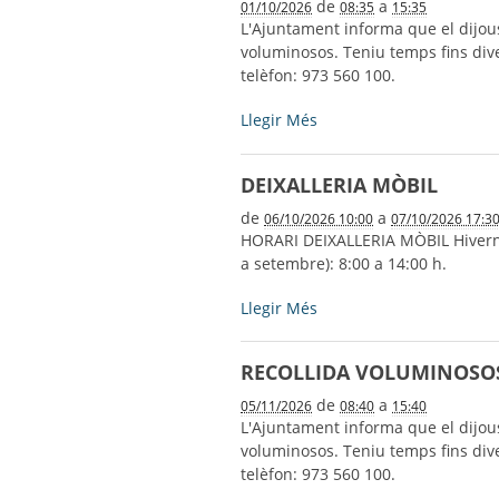
de
a
01/10/2026
08:35
15:35
L'Ajuntament informa que el dijous 
voluminosos. Teniu temps fins dive
telèfon: 973 560 100.
RECOLLIDA
Llegir Més
VOLUMINOSOS
-
DEIXALLERIA MÒBIL
de
a
06/10/2026 10:00
07/10/2026 17:3
HORARI DEIXALLERIA MÒBIL Hivern (d
a setembre): 8:00 a 14:00 h.
DEIXALLERIA
Llegir Més
MÒBIL
-
RECOLLIDA VOLUMINOSO
de
a
05/11/2026
08:40
15:40
L'Ajuntament informa que el dijous
voluminosos. Teniu temps fins dive
telèfon: 973 560 100.