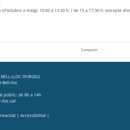
0
'octubre a maig): 10:00 a 13:30 h. i de 15 a 17:30 h. (excepte diss
Compartir:
BELL-LLOC D’URGELL
 Bell-lloc
al públic: de 8h a 14h
lloc.cat
rivacitat
|
Accessibilitat
|