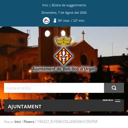
Inici
|
Bústia de suggeriments
Divendres
,
7
de
Agost
del
2026
36
º max.
/
22
º min.
Ves
al
contingut.
|
Salta
a
la
navegació
Cerca
MENU
AJUNTAMENT
MUNICIPI
Sou a:
Inici
/
Fitxers
/
190327_FLYERACDLLEIDA061CSR.PDF