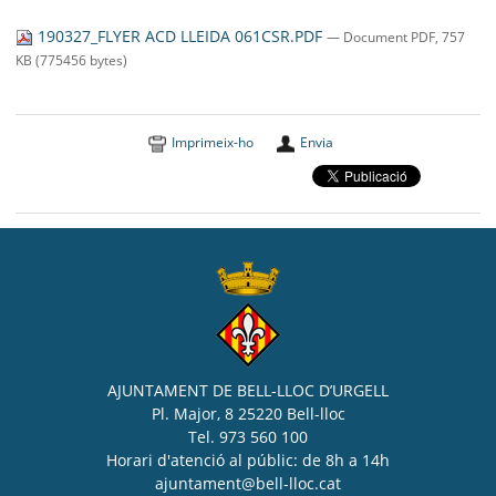
SEU ELECTRÒNICA
190327_FLYER ACD LLEIDA 061CSR.PDF
— Document PDF, 757
BELL-LLOC SOLUCIONA
KB (775456 bytes)
Imprimeix-ho
Envia
AJUNTAMENT DE BELL-LLOC D’URGELL
Pl. Major, 8 25220 Bell-lloc
Tel. 973 560 100
Horari d'atenció al públic: de 8h a 14h
ajuntament@bell-lloc.cat