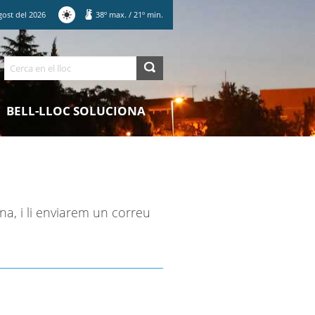
gost
del
2026
38
º max.
/
21
º min.
Cerca
BELL-LLOC SOLUCIONA
na, i li enviarem un correu