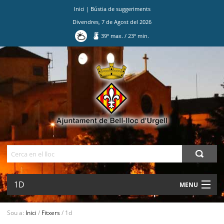
Inici
|
Bústia de suggeriments
Divendres
,
7
de
Agost
del
2026
39
º max.
/
23
º min.
Ves
al
contingut.
|
Salta
a
la
navegació
Cerca
1D
MENU
AJUNTAMENT
Sou a:
Inici
/
Fitxers
/
1d