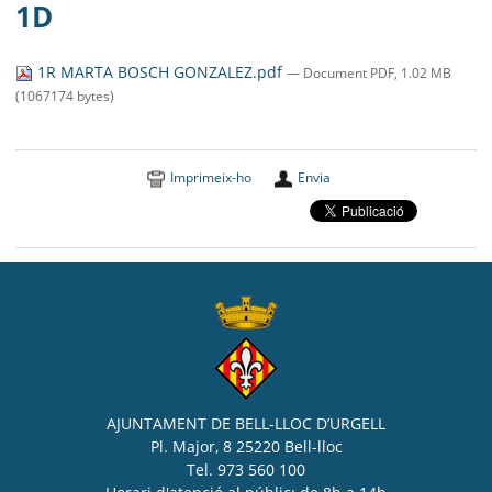
MUNICIPI
1D
SEU ELECTRÒNICA
1R MARTA BOSCH GONZALEZ.pdf
— Document PDF, 1.02 MB
(1067174 bytes)
BELL-LLOC SOLUCIONA
Imprimeix-ho
Envia
AJUNTAMENT DE BELL-LLOC D’URGELL
Pl. Major, 8 25220 Bell-lloc
Tel. 973 560 100