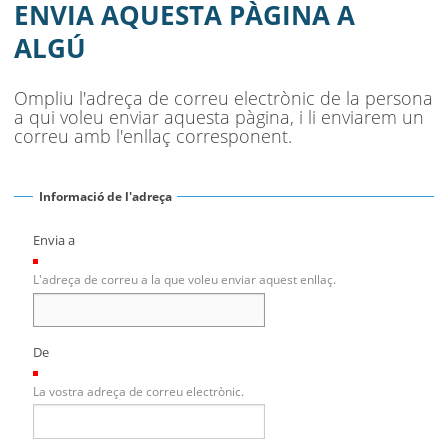
SEU ELECTRÒNICA
ENVIA AQUESTA PÀGINA A
ALGÚ
BELL-LLOC SOLUCIONA
Ompliu l'adreça de correu electrònic de la persona
a qui voleu enviar aquesta pàgina, i li enviarem un
correu amb l'enllaç corresponent.
Informació de l'adreça
Envia a
(Necessari)
L'adreça de correu a la que voleu enviar aquest enllaç.
De
(Necessari)
La vostra adreça de correu electrònic.