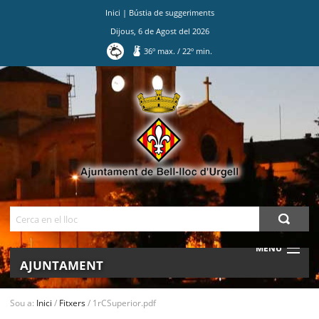
Inici
|
Bústia de suggeriments
Dijous
,
6
de
Agost
del
2026
36
º max.
/
22
º min.
Ves
al
contingut.
|
Salta
a
la
navegació
Cerca
MENU
AJUNTAMENT
MUNICIPI
Sou a:
Inici
/
Fitxers
/
1rCSuperior.pdf