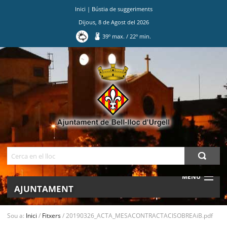
Inici
|
Bústia de suggeriments
Dijous
,
8
de
Agost
del
2026
39
º max.
/
22
º min.
Ves
al
contingut.
|
Salta
a
la
navegació
Cerca
MENU
AJUNTAMENT
MUNICIPI
Sou a:
Inici
/
Fitxers
/
20190326_ACTA_MESACONTRACTACISOBREAiB.pdf