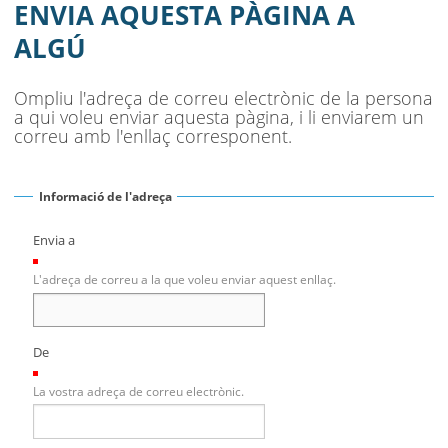
SEU ELECTRÒNICA
ENVIA AQUESTA PÀGINA A
ALGÚ
BELL-LLOC SOLUCIONA
Ompliu l'adreça de correu electrònic de la persona
a qui voleu enviar aquesta pàgina, i li enviarem un
correu amb l'enllaç corresponent.
Informació de l'adreça
Envia a
(Necessari)
L'adreça de correu a la que voleu enviar aquest enllaç.
De
(Necessari)
La vostra adreça de correu electrònic.