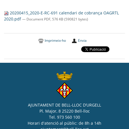
SEU ELECTRÒNICA
20200415_2020-E-RC-691 calendari de cobrança OAGRTL
BELL-LLOC SOLUCIONA
2020.pdf
— Document PDF, 576 KB (590821 bytes)
Imprimeix-ho
Envia
AJUNTAMENT DE BELL-LLOC D’URGELL
Pl. Major, 8 25220 Bell-lloc
Tel. 973 560 100
Horari d'atenció al públic: de 8h a 14h