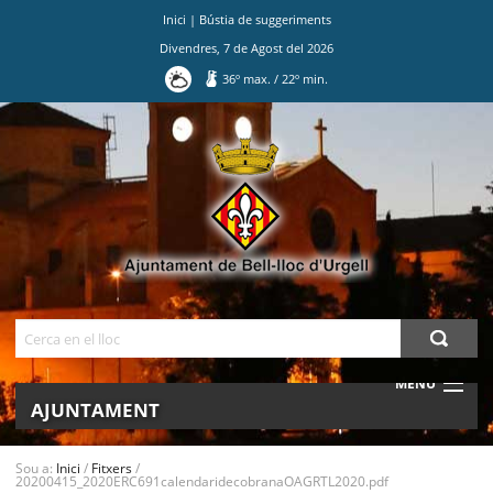
Inici
|
Bústia de suggeriments
Divendres
,
7
de
Agost
del
2026
36
º max.
/
22
º min.
Ves
al
contingut.
|
Salta
a
la
navegació
Cerca
MENU
AJUNTAMENT
MUNICIPI
Sou a:
Inici
/
Fitxers
/
20200415_2020ERC691calendaridecobranaOAGRTL2020.pdf