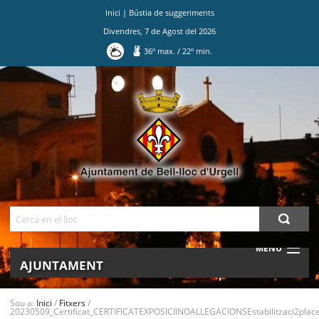
Inici
|
Bústia de suggeriments
Divendres
,
7
de
Agost
del
2026
36
º max.
/
22
º min.
Ves
al
contingut.
|
Salta
a
la
navegació
Cerca
MENU
AJUNTAMENT
MUNICIPI
Sou a:
Inici
/
Fitxers
/
20230509_Certificat_CERTIFICATEXPOSICIINOALLEGACIONSEstabilitzaci2places