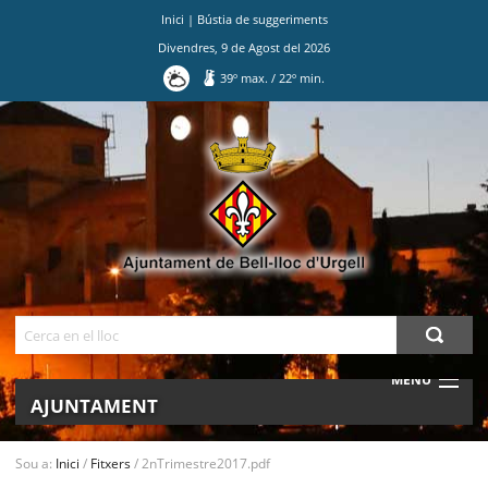
Inici
|
Bústia de suggeriments
Divendres
,
9
de
Agost
del
2026
39
º max.
/
22
º min.
Ves
al
contingut.
|
Salta
a
la
navegació
Cerca
MENU
AJUNTAMENT
MUNICIPI
Sou a:
Inici
/
Fitxers
/
2nTrimestre2017.pdf