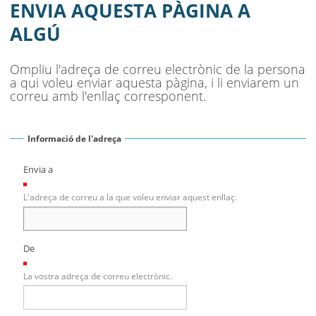
SEU ELECTRÒNICA
ENVIA AQUESTA PÀGINA A
ALGÚ
BELL-LLOC SOLUCIONA
Ompliu l'adreça de correu electrònic de la persona
a qui voleu enviar aquesta pàgina, i li enviarem un
correu amb l'enllaç corresponent.
Informació de l'adreça
Envia a
(Necessari)
L'adreça de correu a la que voleu enviar aquest enllaç.
De
(Necessari)
La vostra adreça de correu electrònic.