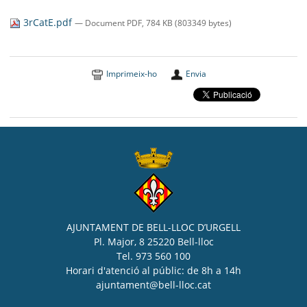
SEU ELECTRÒNICA
3rCatE.pdf
— Document PDF, 784 KB (803349 bytes)
BELL-LLOC SOLUCIONA
Imprimeix-ho
Envia
AJUNTAMENT DE BELL-LLOC D’URGELL
Pl. Major, 8 25220 Bell-lloc
Tel. 973 560 100
Horari d'atenció al públic: de 8h a 14h
ajuntament@bell-lloc.cat