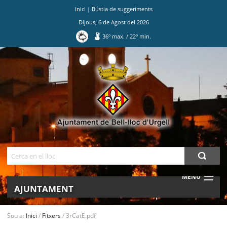
Inici
|
Bústia de suggeriments
Dijous
,
6
de
Agost
del
2026
36
º max.
/
22
º min.
Ves
al
contingut.
|
Salta
a
la
navegació
Cerca
MENU
AJUNTAMENT
MUNICIPI
Sou a:
Inici
/
Fitxers
/
3rCatE.pdf