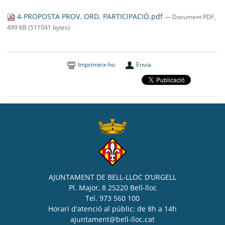
SEU ELECTRÒNICA
4-PROPOSTA PROV. ORD. PARTICIPACIÓ.pdf
— Document PDF,
BELL-LLOC SOLUCIONA
499 KB (511041 bytes)
Imprimeix-ho
Envia
AJUNTAMENT DE BELL-LLOC D’URGELL
Pl. Major, 8 25220 Bell-lloc
Tel. 973 560 100
Horari d'atenció al públic: de 8h a 14h
ajuntament@bell-lloc.cat