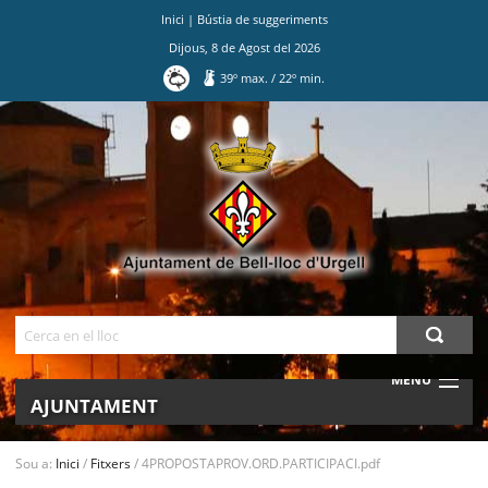
Inici
|
Bústia de suggeriments
Dijous
,
8
de
Agost
del
2026
39
º max.
/
22
º min.
Ves
al
contingut.
|
Salta
a
la
navegació
Cerca
MENU
AJUNTAMENT
MUNICIPI
Sou a:
Inici
/
Fitxers
/
4PROPOSTAPROV.ORD.PARTICIPACI.pdf