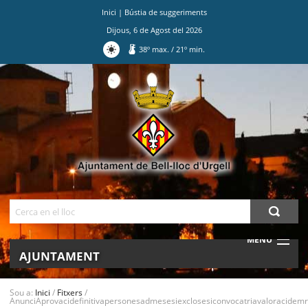
Inici
|
Bústia de suggeriments
Dijous
,
6
de
Agost
del
2026
38
º max.
/
21
º min.
Ves
al
contingut.
|
Salta
a
la
navegació
Cerca
MENU
AJUNTAMENT
MUNICIPI
Sou a:
Inici
/
Fitxers
/
AnunciAprovacidefinitivapersonesadmesesiexclosesiconvocatriavaloracidemrit