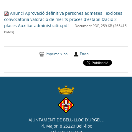
SEU ELECTRÒNICA
Anunci Aprovació definitiva persones admeses i excloses i
BELL-LLOC SOLUCIONA
convocatòria valoració de mèrits procés d'estabilització 2
places Auxiliar administratiu.pdf
— Document PDF, 259 KB (265415
bytes)
Imprimeix-ho
Envia
AJUNTAMENT DE BELL-LLOC D’URGELL
Pl. Major, 8 25220 Bell-lloc