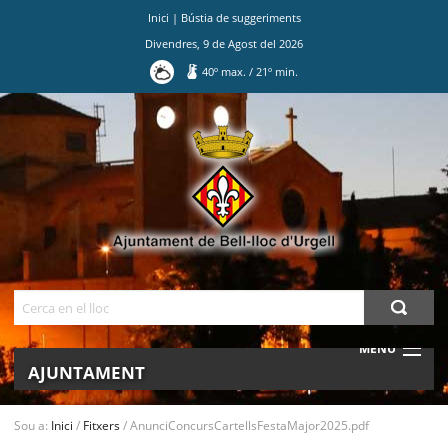
Inici
|
Bústia de suggeriments
Divendres
,
9
de
Agost
del
2026
40
º max.
/
21
º min.
Ves
al
contingut.
|
Salta
a
la
navegació
Cerca
MENU
AJUNTAMENT
MUNICIPI
Sou a:
Inici
/
Fitxers
/
AnunciConcursCartellsFestaMajor2025.pdf