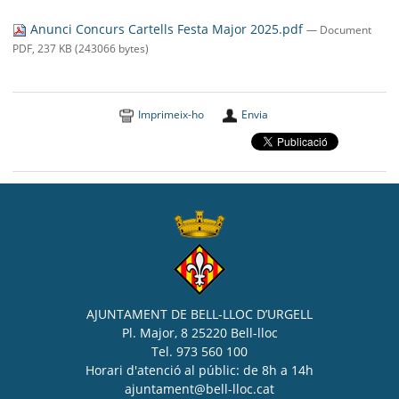
SEU ELECTRÒNICA
Anunci Concurs Cartells Festa Major 2025.pdf
— Document
BELL-LLOC SOLUCIONA
PDF, 237 KB (243066 bytes)
Imprimeix-ho
Envia
AJUNTAMENT DE BELL-LLOC D’URGELL
Pl. Major, 8 25220 Bell-lloc
Tel. 973 560 100
Horari d'atenció al públic: de 8h a 14h
ajuntament@bell-lloc.cat